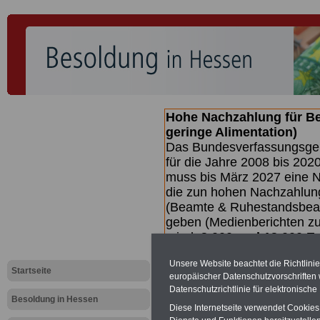
Hohe Nachzahlung für B
geringe Alimentation)
Das Bundesverfassungsgeri
für die Jahre 2008 bis 2020
muss bis
März 2027 eine N
die zun hohen Nachzahlun
(Beamte & Ruhestandsbea
geben (Medienberichten z
mind.
3.000 und 13.000 E
hierzu eine Broschüre her
Unsere Website beachtet die Richtlini
des Gesetzentwurfs der Bu
Startseite
europäischer Datenschutzvorschrifte
(wahrscheinlich im Quarta
Datenschutzrichtlinie für elektronisch
Broschüre
.
Besoldung in Hessen
Diese Internetseite verwendet Cookie