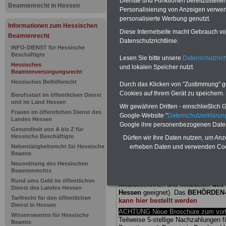
Dienste und Funktionen bereitzustell
Beamtenrecht in Hessen
Personalisierung von Anzeigen verwende
Beamtenve
personalisierte Werbung genutzt.
Informationen zum Hessischen
Diese Internetseite macht Gebrauch von
Hessen: § 
Beamtenrecht
Datenschutzrichtlinie.
INFO-DIENST für Hessische
Nichtberuf
Beschäftigte
Lesen Sie bitte unsere
Datenschutzrich
Hessisches
und lokalen Speicher nutzt.
Beamtenversorgungsrecht
Wehrdienst
Hessisches Beihilferecht
Durch das Klicken von "Zustimmung" geb
Cookies auf Ihrem Gerät zu speichern.
Berufsstart im öffentlichen Dienst
Zeiten
und im Land Hessen
Wir gewähren Dritten - einschließlich Go
Frauen im öffentlichen Dienst des
Google-Website "
Datenschutzerkläru
Landes Hessen
Google ihre personenbezogenen Date
BEHÖRDEN-ABO
mit drei Ratgebern
Gesundheit von A bis Z für
25,00 Euro: Wissenswertes für Bea
Hessische Beschäftigte
Dürfen wir Ihre Daten nutzen, um Anz
und Beamte, Beamten-versorgungsr
Nebentätigkeitsrecht für Hessische
erheben Daten und verwenden Cook
(Bund/Länder) sowie Beihilferecht i
Beamte
Ländern. Alle drei Ratgeber sind über
Neuordnung des Hessischen
gegliedert und erläutern auch kompliz
Beamtenrechts
Sachverhalte verständlich (auch für
Rund ums Geld im öffentlichen
Mitarbeiterinnen und Mitarbeiter
des 
Dienst des Landes Hessen
Hessen
geeignet).
Das
BEHÖRDEN
Tarifrecht für den öffentlichen
kann hier bestellt werden
Dienst in Hessen
ACHTUNG Neue Broschüre zum vorb
Wissenswertes für Hessische
Teilweise 5-stellige Nachzahlungen f
Beamte