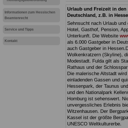
Trennungsgeldverordnung
Urlaub und Freizeit in de
Informationen zum Hessischen
Deutschland, z.B. in Hess
Beamtenrecht
Sehnsucht nach Urlaub und d
Hotel, Gasthof, Pension, Ap
Service und Tipps
Unterkunft. Die Website
www
Kontakt
als 6.000 Gastgeber in Deuts
auch Gastgeber in Hessen.D
Wolkenkratzern (Skyline), d
Modestadt. Fulda gilt als St
Rathaus und der Schlosspark 
Die malerische Altstadt wir
einladenden Gassen und quir
Hessenpark, der Taunus und 
und den Nationalpark Keller
Homburg ist sehenswert. Ni
unvergessliches Erlebnis bi
Witzenhausen. Der Bergpark
Kassel ist der größte Bergp
UNESCO Weltkulturerbe.