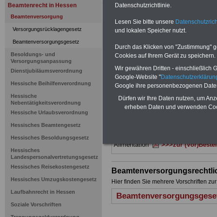
Beamtenrecht in Hessen
Datenschutzrichtlinie.
Beamtenversorgungsrechtlic
Beamtenversorgung
Lesen Sie bitte unsere
Datenschutzrich
Versorgungsrücklagengesetz
und lokalen Speicher nutzt.
BEHÖRDEN-ABO
mit drei Ratgebern
25,00 Euro: Wissenswertes für Bea
Beamtenversorgungsgesetz
Durch das Klicken von "Zustimmung" geb
und Beamte, Beamten-versorgungsr
Besoldungs- und
Cookies auf Ihrem Gerät zu speichern.
(Bund/Länder) sowie Beihilferecht i
Versorgungsanpassung
Ländern. Alle drei Ratgeber sind über
Wir gewähren Dritten - einschließlich Go
Dienstjubiläumsverordnung
gegliedert und erläutern auch kompliz
Google-Website "
Datenschutzerkläru
Sachverhalte verständlich (auch für
Hessische Beihilfenverordnung
Google ihre personenbezogenen Date
Mitarbeiterinnen und Mitarbeiter
des 
Hessen
geeignet).
Das
BEHÖRDEN
Hessische
Dürfen wir Ihre Daten nutzen, um Anz
kann hier bestellt werden
Nebentätigkeitsverordnung
erheben Daten und verwenden Cook
Hessische Urlaubsverordnung
ACHTUNG Neue Broschüre zum vorb
Teilweise 5-stellige Nachzahlungen f
Hessisches Beamtengesetz
Beamtinnen & Beamte in Bund und 
durch Neuordnung der amtsangeme
Hessisches Besoldungsgesetz
Alimentation
>>>zur (Vor)Beste
Hessisches
Landespersonalvertretungsgesetz
Hessisches Reisekostengesetz
Beamtenversorgungsrechtlic
Hessisches Umzugskostengesetz
Hier finden Sie mehrere Vorschriften z
Laufbahnrecht in Hessen
Beamtenversorgungsgese
Soziale Vorschriften