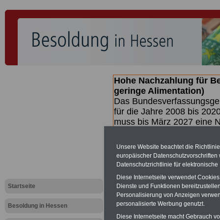
Hohe Nachzahlung für B
geringe Alimentation)
Das Bundesverfassungsgeri
für die Jahre 2008 bis 2020
muss bis
März 2027 eine N
die zun hohen Nachzahlun
(Beamte & Ruhestandsbea
Unsere Website beachtet die Richtlini
geben (Medienberichten z
europäischer Datenschutzvorschrifte
mind.
3.000 und 13.000 E
Datenschutzrichtlinie für elektronisch
hierzu eine Broschüre her
Diese Internetseite verwendet Cookie
des Gesetzentwurfs der Bu
Startseite
Dienste und Funktionen bereitzustell
(wahrscheinlich im Quarta
Personalisierung von Anzeigen verwende
Broschüre
.
personalisierte Werbung genutzt.
Besoldung in Hessen
Diese Internetseite macht Gebrauch von