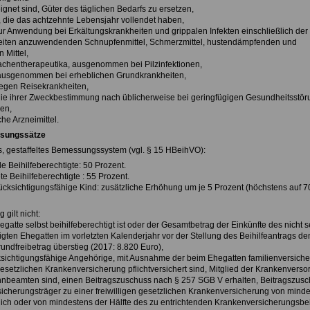
eeignet sind, Güter des täglichen Bedarfs zu ersetzen,
, die das achtzehnte Lebensjahr vollendet haben,
zur Anwendung bei Erkältungskrankheiten und grippalen Infekten einschließlich der
eiten anzuwendenden Schnupfenmittel, Schmerzmittel, hustendämpfenden und
 Mittel,
chentherapeutika, ausgenommen bei Pilzinfektionen,
, ausgenommen bei erheblichen Grundkrankheiten,
 gegen Reisekrankheiten,
, die ihrer Zweckbestimmung nach üblicherweise bei geringfügigen Gesundheitsstö
en,
che Arzneimittel.
ssungssätze
, gestaffeltes Bemessungssystem (vgl. § 15 HBeihVO):
de Beihilfeberechtigte: 50 Prozent.
ete Beihilfeberechtigte : 55 Prozent.
rücksichtigungsfähige Kind: zusätzliche Erhöhung um je 5 Prozent (höchstens auf 7
gilt nicht:
gatte selbst beihilfeberechtigt ist oder der Gesamtbetrag der Einkünfte des nicht s
igten Ehegatten im vorletzten Kalenderjahr vor der Stellung des Beihilfeantrags de
undfreibetrag überstieg (2017: 8.820 Euro),
sichtigungsfähige Angehörige, mit Ausnahme der beim Ehegatten familienversiche
gesetzlichen Krankenversicherung pflichtversichert sind, Mitglied der Krankenvers
nbeamten sind, einen Beitragszuschuss nach § 257 SGB V erhalten, Beitragszus
icherungsträger zu einer freiwilligen gesetzlichen Krankenversicherung von mind
ich oder von mindestens der Hälfte des zu entrichtenden Krankenversicherungsbei