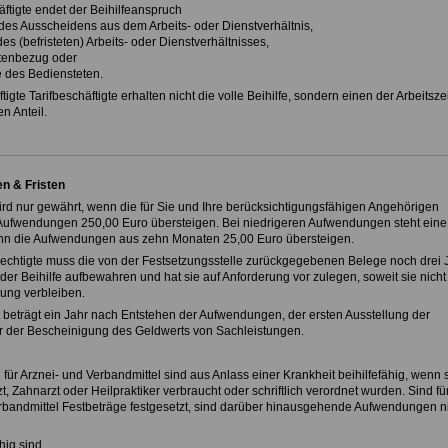
äftigte endet der Beihilfeanspruch
 des Ausscheidens aus dem Arbeits- oder Dienstverhältnis,
des (befristeten) Arbeits- oder Dienstverhältnisses,
tenbezug oder
e des Bediensteten.
tigte Tarifbeschäftigte erhalten nicht die volle Beihilfe, sondern einen der Arbeitszei
n Anteil.
n & Fristen
wird nur gewährt, wenn die für Sie und Ihre berücksichtigungsfähigen Angehörigen
ufwendungen 250,00 Euro übersteigen. Bei niedrigeren Aufwendungen steht eine
enn die Aufwendungen aus zehn Monaten 25,00 Euro übersteigen.
rechtigte muss die von der Festsetzungsstelle zurückgegebenen Belege noch drei 
er Beihilfe aufbewahren und hat sie auf Anforderung vor zulegen, soweit sie nicht
rung verbleiben.
st beträgt ein Jahr nach Entstehen der Aufwendungen, der ersten Ausstellung der
 der Bescheinigung des Geldwerts von Sachleistungen.
ür Arznei- und Verbandmittel sind aus Anlass einer Krankheit beihilfefähig, wenn 
t, Zahnarzt oder Heilpraktiker verbraucht oder schriftlich verordnet wurden. Sind fü
rbandmittel Festbeträge festgesetzt, sind darüber hinausgehende Aufwendungen n
ähig sind