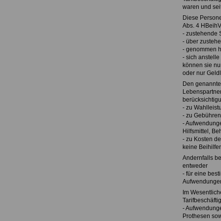
waren und sei
Diese Personen
Abs. 4 HBeihV
- zustehende 
- über zusteh
- genommen h
- sich anstell
können sie nu
oder nur Geldl
Den genannten
Lebenspartner
berücksichtig
- zu Wahlleis
- zu Gebühren 
- Aufwendunge
Hilfsmittel, 
- zu Kosten de
keine Beihilfe
Andernfalls b
entweder
- für eine bes
Aufwendungen
Im Wesentlich
Tarifbeschäft
- Aufwendunge
Prothesen sow