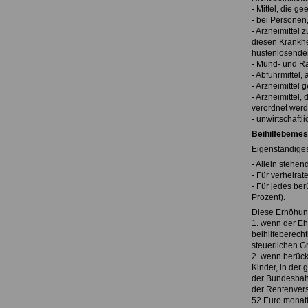
- Mittel, die g
- bei Personen
- Arzneimittel 
diesen Krankh
hustenlösenden
- Mund- und Ra
- Abführmittel
- Arzneimittel
- Arzneimittel
verordnet werd
- unwirtschaftli
Beihilfebeme
Eigenständiges
- Allein stehen
- Für verheirat
- Für jedes be
Prozent).
Diese Erhöhung 
1. wenn der Ehe
beihilfeberecht
steuerlichen Gr
2. wenn berück
Kinder, in der 
der Bundesbah
der Rentenvers
52 Euro monatl