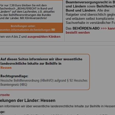
Beamtenversorgungsrecht in 
und Ländern
sowie
Beihilferech
Bund und Ländern
. Alle drei
Ratgeber sind übersichtlich gegli
und erläutern selbst komplizierte
Sachverhalte in verständlicher F
Das
BEHÖRDEN-ABO
>>> kann
bestellt werden
nen von A bis Z und
ausgewählten Kliniken
rtseite
gelungen der Länder:
Hessen
en informieren wir über wesentliche landesrechtliche Inhalte zur Beihilfe in Hesse
age: