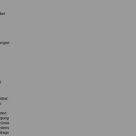
 bei
rungen
0
elbst
n
rten
orgung
chüsse
estens
trags