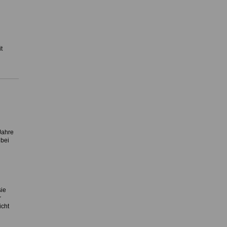
t
Jahre
 bei
sie
r
icht