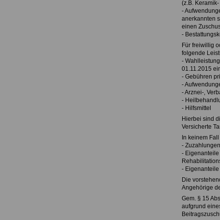
(z.B. Keramik-
- Aufwendung
anerkannten s
einen Zuschus
- Bestattungsk
Für freiwillig 
folgende Leis
- Wahlleistun
01.11.2015 ei
- Gebühren pri
- Aufwendungen
- Arznei-, Ver
- Heilbehand
- Hilfsmittel
Hierbei sind d
Versicherte Tar
In keinem Fall
- Zuzahlungen 
- Eigenanteil
Rehabilitati
- Eigenanteile
Die vorstehen
Angehörige des
Gem. § 15 Abs.
aufgrund eine
Beitragszusch