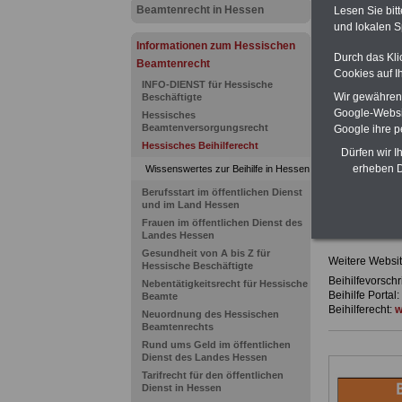
Ländern. Alle
Beamtenrecht in Hessen
Lesen Sie bit
gegliedert un
und lokalen S
Sachverhalte 
Informationen zum Hessischen
Mitarbeiterin
Durch das Kli
Hessen
geei
Beamtenrecht
Cookies auf I
kann hier be
INFO-DIENST für Hessische
ACHTUNG Neu
Wir gewähren D
Beschäftigte
Teilweise 5-s
Google-Websi
Hessisches
Beamtinnen 
Beamtenversorgungsrecht
Google ihre 
durch Neuor
Hessisches Beihilferecht
Alimentation
Dürfen wir I
erheben D
Wissenswertes zur Beihilfe in Hessen
Berufsstart im öffentlichen Dienst
und im Land Hessen
Wissenswer
Frauen im öffentlichen Dienst des
Landes Hessen
Gesundheit von A bis Z für
Weitere Websit
Hessische Beschäftigte
Beihilfevorschr
Nebentätigkeitsrecht für Hessische
Beihilfe Portal:
Beamte
Beihilferecht:
w
Neuordnung des Hessischen
Beamtenrechts
Rund ums Geld im öffentlichen
Dienst des Landes Hessen
Tarifrecht für den öffentlichen
Dienst in Hessen