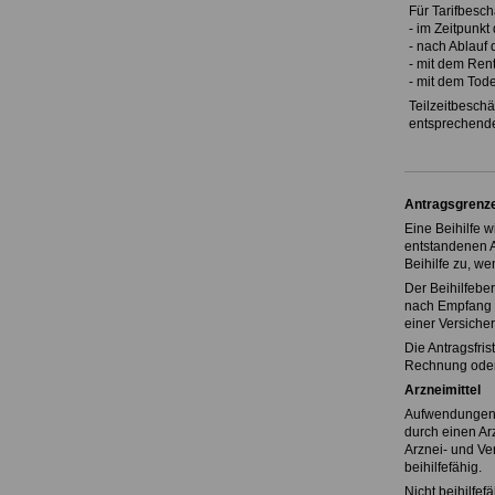
Für Tarifbesch
- im Zeitpunkt
- nach Ablauf 
- mit dem Ren
- mit dem Tod
Teilzeitbeschäf
entsprechende
Antragsgrenze
Eine Beihilfe 
entstandenen A
Beihilfe zu, w
Der Beihilfebe
nach Empfang d
einer Versiche
Die Antragsfri
Rechnung oder
Arzneimittel
Aufwendungen f
durch einen Arz
Arznei- und Ve
beihilfefähig.
Nicht beihilfef