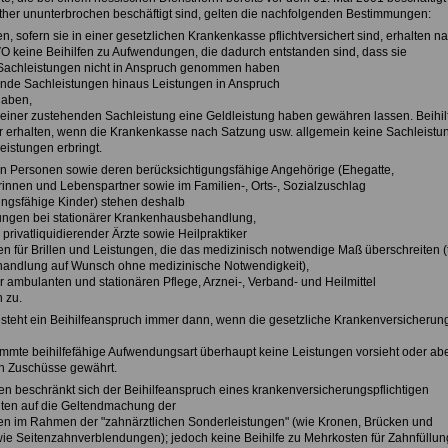
ther ununterbrochen beschäftigt sind, gelten die nachfolgenden Bestimmungen:
, sofern sie in einer gesetzlichen Krankenkasse pflichtversichert sind, erhalten na
O keine Beihilfen zu Aufwendungen, die dadurch entstanden sind, dass sie
Sachleistungen nicht in Anspruch genommen haben
ende Sachleistungen hinaus Leistungen in Anspruch
aben,
e einer zustehenden Sachleistung eine Geldleistung haben gewähren lassen. Beihil
r erhalten, wenn die Krankenkasse nach Satzung usw. allgemein keine Sachleistu
eistungen erbringt.
 Personen sowie deren berücksichtigungsfähige Angehörige (Ehegatte,
innen und Lebenspartner sowie im Familien-, Orts-, Sozialzuschlag
ungsfähige Kinder) stehen deshalb
tungen bei stationärer Krankenhausbehandlung,
privatliquidierender Ärzte sowie Heilpraktiker
n für Brillen und Leistungen, die das medizinisch notwendige Maß überschreiten (
Behandlung auf Wunsch ohne medizinische Notwendigkeit),
r ambulanten und stationären Pflege, Arznei-, Verband- und Heilmittel
n zu.
esteht ein Beihilfeanspruch immer dann, wenn die gesetzliche Krankenversicherun
timmte beihilfefähige Aufwendungsart überhaupt keine Leistungen vorsieht oder ab
 Zuschüsse gewährt.
en beschränkt sich der Beihilfeanspruch eines krankenversicherungspflichtigen
igten auf die Geltendmachung der
n im Rahmen der "zahnärztlichen Sonderleistungen" (wie Kronen, Brücken und
ie Seitenzahnverblendungen); jedoch keine Beihilfe zu Mehrkosten für Zahnfüllu