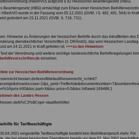
hilfenverordnung (HBeihVO) aufgrund § 92 Hessisches Beamtengesetz (HBG).
s Beamtengesetz (HBG) ermächtigt zum Erlass einer Hessischen Beihilfenverord
 HBeihVO wurde in der Fassung vom 05.12.2001 (GVBl. I S. 482, 491, 564) in Kraf
letzt geändert am 15.11.2021 (GVBl. S. 718, 731).
sen: Hinweise zu Änderungen der hessischen Beihilfe durch das Inkrafttreten des D
nderung dienstrechtlicher Vorschriften (3. DRÄndG), das vom Hessischen Landtag
nd am 24.11.2021 in Kraft getreten ist.
>>>zu den Hinweisen
ext der Verordnung und weitere wichtige landesrechtliche Beihilferegelungen kö
eihilfevorschriften.de
einsehen.
tlink zur Hessischen Beihilfenverordnung
essenrecht.hessen.de/lexsoft/default/hessenrecht_rv.html?
nzeige&showdoccase=1&js_peid=Trefferliste&documentnumber=7&numberofresul
%3Ajuris-lr00&doc.part=X&doc.price=0.0&doc.h#lawid:169488,1
mationen des Landes Hessen
.hessen.de/b%C3%BCrger-staat/beihilfen
eihilfe für Tarifbeschäftigte
0.04.2001 eingestellte Tarifbeschäftigte besteht kein Beihilfeanspruch mehr. Für
gte, die bei einem hessischen Dienstherrn bereits vor dem 01. Mai 2001 beschäftigt