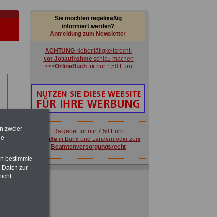
Sie möchten regelmäßig
informiert werden?
Anmeldung zum Newsletter
ACHTUNG
Nebentätigkeitsrecht:
vor Jobaufnahme
schlau machen
>>>
OnlineBuch
für nur 7,50 Euro
-
en zweier
Ratgeber für nur 7,50 Euro
ie
Beihilfe
in Bund und Ländern oder zum
Beamtenversorgungsrecht
rn bestimmte
 Daten zur
FRAUEN
im Öffentlichen Dienst:
nicht
Hinweise und Ratschläge
>>>
OnlineBuch
für nur 7,50 Euro
 zu
 Öff.
m Jahr
ACHTUNG
Nebentätigkeitsrecht:
vor Jobaufnahme
schlau machen