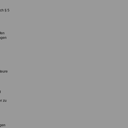
ch § 5
fen
ngen
teure
g
er zu
ngen