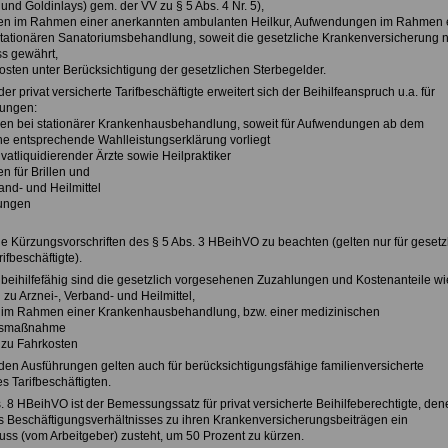
 und Goldinlays) gem. der VV zu § 5 Abs. 4 Nr. 5),
en im Rahmen einer anerkannten ambulanten Heilkur, Aufwendungen im Rahmen 
tationären Sanatoriumsbehandlung, soweit die gesetzliche Krankenversicherung n
s gewährt,
osten unter Berücksichtigung der gesetzlichen Sterbegelder.
oder privat versicherte Tarifbeschäftigte erweitert sich der Beihilfeanspruch u.a. für
tungen:
gen bei stationärer Krankenhausbehandlung, soweit für Aufwendungen ab dem
ne entsprechende Wahlleistungserklärung vorliegt
vatliquidierender Ärzte sowie Heilpraktiker
 für Brillen und
band- und Heilmittel
lungen
ie Kürzungsvorschriften des § 5 Abs. 3 HBeihVO zu beachten (gelten nur für gesetz
ifbeschäftigte).
 beihilfefähig sind die gesetzlich vorgesehenen Zuzahlungen und Kostenanteile wi
zu Arznei-, Verband- und Heilmittel,
e im Rahmen einer Krankenhausbehandlung, bzw. einer medizinischen
onsmaßnahme
 zu Fahrkosten
den Ausführungen gelten auch für berücksichtigungsfähige familienversicherte
 Tarifbeschäftigten.
 8 HBeihVO ist der Bemessungssatz für privat versicherte Beihilfeberechtigte, den
s Beschäftigungsverhältnisses zu ihren Krankenversicherungsbeiträgen ein
uss (vom Arbeitgeber) zusteht, um 50 Prozent zu kürzen.