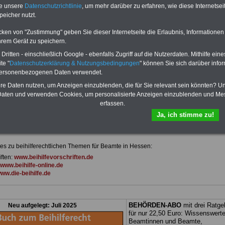
 drei Ratgeber sind übersichtlich
herunterladen, auch für Beschäftigte des
te unsere
Datenschutzrichtlinie
, um mehr darüber zu erfahren, wie diese Internetse
d erläutern auch komplizierte
Landes Hessen
geeignet: die Bücher
peicher nutzt.
verständlich (auch für
behandeln Beamtenrecht, Besoldung, Beih
nen und Mitarbeiter
des Landes
Beamtenversorgung, Rund ums Geld,
cken von "Zustimmung" geben Sie dieser Internetseite die Erlaubnis, Informationen
gnet).
Das
BEHÖRDEN-ABO
>>>
Nebentätigkeitsrecht, Frauen im öffentl. D
hrem Gerät zu speichern.
stellt werden
und Berufseinstieg im öffentlichen Dienst.
e Broschüre zum vorbestellen:
Man kann die eBooks herunterladen,
ritten - einschließlich Google - ebenfalls Zugriff auf die Nutzerdaten. Mithilfe eine
tellige Nachzahlungen für
ausdrucken und lesen
>>>mehr
te "
Datenschutzerklärung & Nutzungsbedingungen
" können Sie sich darüber infor
& Beamte in Bund und Ländern
Informationen
personenbezogenen Daten verwendet.
dnung der amtsangemessen
>>>zur (Vor)Bestellung
hre Daten nutzen, um Anzeigen einzublenden, die für Sie relevant sein könnten? U
aten und verwenden Cookies, um personalisierte Anzeigen einzublenden und Me
erfassen.
Ja, ich stimme zu!
tes zur Beihilfe in Hessen
es zu beihilferechtlichen Themen für Beamte in Hessen:
iften:
www.beihilfevorschriften.de
www.beihilfe-online.de
ww.die-beihilfe.de
BEHÖRDEN-ABO
mit drei Ratge
Neu aufgelegt: Juli 2025
für nur 22,50 Euro: Wissenswerte
Beamtinnen und Beamte,