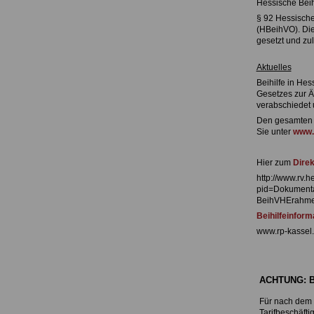
Hessische Bei
§ 92 Hessische
(HBeihVO). Die
gesetzt und zu
Aktuelles
Beihilfe in Hes
Gesetzes zur Ä
verabschiedet u
Den gesamten T
Sie unter
www.b
Hier zum
Direk
http://www.rv.h
pid=Dokumenta
BeihVHErahmen
Beihilfeinfor
www.rp-kassel
ACHTUNG:
B
Für nach dem 3
Tarifbeschäfti