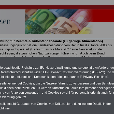
hlung für Beamte & Ruhestandsbeamte (zu geringe Alimentation)
fassungsgericht hat die Landesbesoldung von Berlin für die Jahre 2008 bis
assungswidrig erklärt (Berlin muss bis
März 2027 eine Neuregelung der
schließen, die zun hohen Nachzahlungen führen wird). Auch beim Bund
hestandsbeamte) wird es hohe Nachzahlungen geben (Medienberichten
en
alle (!) Beamte
zwischen mind.
3.000 und 13.000 Euro
,rechnen. Der INFO
hierzu eine Broschüre heraus, die unmittelbar nach dem Beschluss des
e beachtet die Richtlinie zur EU-Nutzereinwilligung und spiegelt die Anforderung
s der Bundesregierung vorgelegt wird (wahrscheinlich im Quartal.2026
 Datenschutzvorschriften wider: EU-Datenschutz-Grundverordnung (DSGVO) und d
Vor)Bestellung der Broschüre
.
chtlinie für elektronische Kommunikation (die sogenannte E-Privacy-Richtlinie).
tseite verwendet Cookies, um die Nutzererfahrung zu verbessern und den Benutze
unktionen bereitzustellen. Es werden Nutzerdaten - auch ihre personenbezogenen
cht in Hessen
ung von Anzeigen verwendet - und Cookies sowohl für personalisierte als auch für 
te Werbung genutzt.
-ABO
mit drei Ratgebern für nur
PDF-SERVICE: 10 Bücher bzw. eBooks
Wissenswertes für Beamtinnen
wichtigen Themen für Beamte und dem
tseite macht Gebrauch von Cookies von Dritten, siehe dazu weitere Details in der
 Beamten-versorgungsrecht
Dienst
Zum Komplettpreis von 15 Euro i
htlinie.
 sowie Beihilferecht in Bund und
können Sie zehn Bücher als eBook