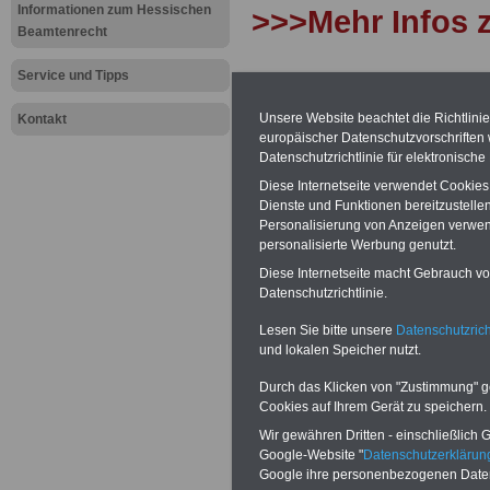
Informationen zum Hessischen
>>>Mehr Infos 
Beamtenrecht
Service und Tipps
Hessen: Be
Unsere Website beachtet die Richtlini
Kontakt
europäischer Datenschutzvorschrifte
und Besold
Datenschutzrichtlinie für elektronisch
Diese Internetseite verwendet Cookie
01.02.2025 
Dienste und Funktionen bereitzustell
Personalisierung von Anzeigen verwende
personalisierte Werbung genutzt.
Diese Internetseite macht Gebrauch von
Datenschutzrichtlinie.
Hessen: Bes
Lesen Sie bitte unsere
Datenschutzrich
Besoldungst
und lokalen Speicher nutzt.
Hessen – Besold
Durch das Klicken von "Zustimmung" geb
Cookies auf Ihrem Gerät zu speichern.
Die hessische Bes
Wir gewähren Dritten - einschließlich Go
ergangenen Rechtsv
Google-Website "
Datenschutzerkläru
Regelungskompeten
Google ihre personenbezogenen Date
übertragen wurde 