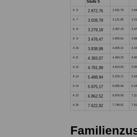
Stufe 5
A 6
2.872,76
2.931,76
2.94
A 7
3.028,78
3.121,85
3.21
A 8
3.279,18
3.397,15
3.47
A 9
3.478,47
3.605,61
3.69
A 10
3.838,98
4.000,22
4.10
A 11
4.383,07
4.493,20
4.60
A 12
4.781,99
4.914,93
5.05
A 13
5.488,94
5.576,71
5.63
A 14
5.975,17
6.085,94
6.16
A 15
6.862,52
6.976,00
7.11
A 16
7.622,92
7.749,91
7.91
Familienzu