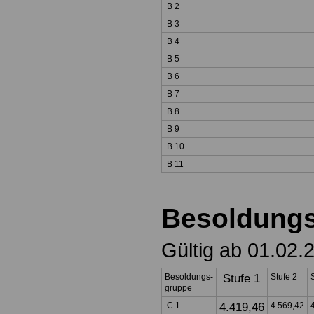
B 2
B 3
B 4
B 5
B 6
B 7
B 8
B 9
B 10
B 11
Besoldung
Gültig ab 01.02.
Besoldungs-
Stufe 1
Stufe 2
gruppe
C 1
4.419,46
4.569,42