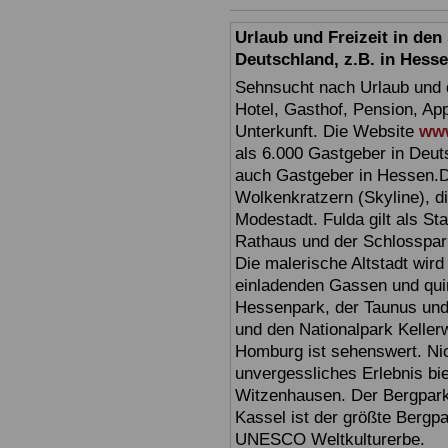
Urlaub und Freizeit in de
Deutschland, z.B. in Hess
Sehnsucht nach Urlaub und d
Hotel, Gasthof, Pension, Ap
Unterkunft. Die Website
www
als 6.000 Gastgeber in Deuts
auch Gastgeber in Hessen.D
Wolkenkratzern (Skyline), d
Modestadt. Fulda gilt als St
Rathaus und der Schlosspark 
Die malerische Altstadt wir
einladenden Gassen und quir
Hessenpark, der Taunus und 
und den Nationalpark Keller
Homburg ist sehenswert. Ni
unvergessliches Erlebnis bi
Witzenhausen. Der Bergpark
Kassel ist der größte Bergp
UNESCO Weltkulturerbe.