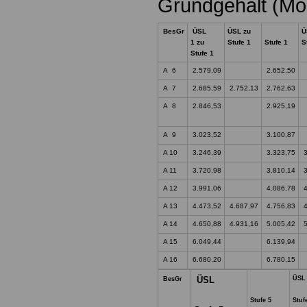
Grundgehalt (Mo
BesGr
ÜSL
ÜSL zu
Ü
1 zu
Stufe 1
Stufe 1
S
Stufe 1
A 6
2.579,09
2.652,50
A 7
2.685,59
2.752,13
2.762,63
A 8
2.846,53
2.925,19
A 9
3.023,52
3.100,87
A 10
3.246,39
3.323,75
3
A 11
3.720,98
3.810,14
3
A 12
3.991,06
4.086,78
4
A 13
4.473,52
4.687,97
4.756,83
4
A 14
4.650,88
4.931,16
5.005,42
5
A 15
6.049,44
6.139,94
A 16
6.680,20
6.780,15
ÜSL
ÜS
BesGr
Stufe 5
Stuf