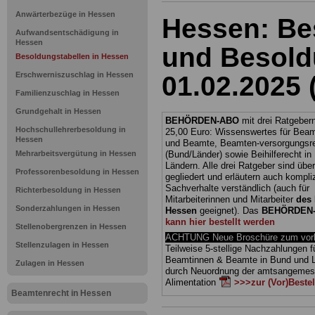
Anwärterbezüge in Hessen
Hessen: Be
Aufwandsentschädigung in
Hessen
und Besold
Besoldungstabellen in Hessen
Erschwerniszuschlag in Hessen
01.02.2025 
Familienzuschlag in Hessen
Grundgehalt in Hessen
BEHÖRDEN-ABO
mit drei Ratgebern
Hochschullehrerbesoldung in
25,00 Euro: Wissenswertes für Bea
Hessen
und Beamte, Beamten-versorgungsr
Mehrarbeitsvergütung in Hessen
(Bund/Länder) sowie Beihilferecht i
Ländern. Alle drei Ratgeber sind über
Professorenbesoldung in Hessen
gegliedert und erläutern auch kompliz
Sachverhalte verständlich (auch für
Richterbesoldung in Hessen
Mitarbeiterinnen und Mitarbeiter
des 
Sonderzahlungen in Hessen
Hessen
geeignet).
Das
BEHÖRDEN
kann hier bestellt werden
Stellenobergrenzen in Hessen
ACHTUNG Neue Broschüre zum vorb
Stellenzulagen in Hessen
Teilweise 5-stellige Nachzahlungen f
Beamtinnen & Beamte in Bund und 
Zulagen in Hessen
durch Neuordnung der amtsangeme
Alimentation
>>>zur (Vor)Beste
Beamtenrecht in Hessen