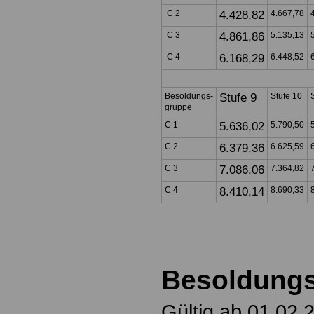
C 2
4.428,82
4.667,78
C 3
4.861,86
5.135,13
C 4
6.168,29
6.448,52
Besoldungs-
Stufe 9
Stufe 10
gruppe
C 1
5.636,02
5.790,50
C 2
6.379,36
6.625,59
C 3
7.086,06
7.364,82
C 4
8.410,14
8.690,33
Besoldung
Gültig ab 01.02.