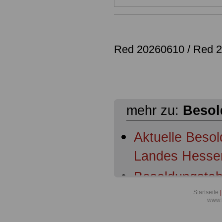
Red 20260610 / Red 
mehr zu:
Besol
Aktuelle Beso
Landes Hesse
Besoldungstab
Beamte des L
Startseite
|
www.
Besoldungstab