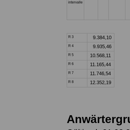
intervalle
R 3
9.384,10
R 4
9.935,46
R 5
10.568,11
R 6
11.165,44
R 7
11.746,54
R 8
12.352,19
Anwärtergr