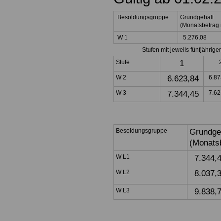
Besoldungsgruppe
Grundgehalt
(Monatsbetrag 
W 1
5.276,08
Stufen mit jeweils fünfjähriger
Stufe
1
W 2
6.623,84
6.87
W 3
7.344,45
7.62
Besoldungsgruppe
Grundge
(Monats
W L1
7.344,
W L2
8.037,
W L3
9.838,