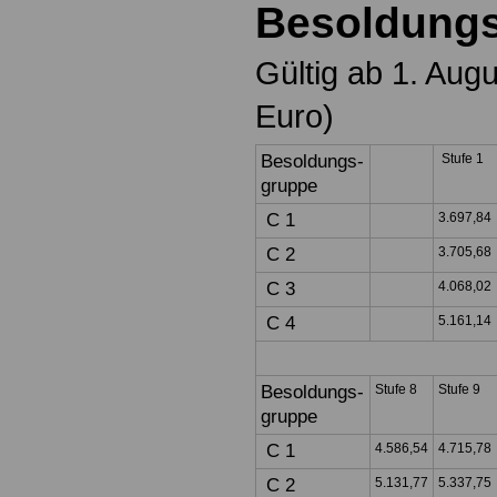
Besoldungs
Gültig ab 1. Aug
Euro)
Besoldungs-
Stufe 1
gruppe
C 1
3.697,84
C 2
3.705,68
C 3
4.068,02
C 4
5.161,14
Besoldungs-
Stufe 8
Stufe 9
gruppe
C 1
4.586,54
4.715,78
C 2
5.131,77
5.337,75