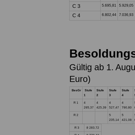
C 3
5.695,81
5.929,05
C 4
6.802,44
7.036,93
Besoldungs
Gültig ab 1. Aug
Euro)
BesGr
Stufe
Stufe
Stufe
Stufe
1
2
3
4
R 1
4
4
4
4
295,37
425,39
527,47
790,80
R 2
5
5
235,14
421,08
R 3
8 283,72