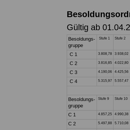
Besoldungsord
Gültig ab 01.04.
Besoldungs-
Stufe 1
Stufe 2
gruppe
C 1
3.808,78
3.938,02
C 2
3.816,85
4.022,80
C 3
4.190,06
4.425,56
C 4
5.315,97
5.557,47
Besoldungs-
Stufe 9
Stufe 10
gruppe
C 1
4.857,25
4.990,38
C 2
5.497,88
5.710,08