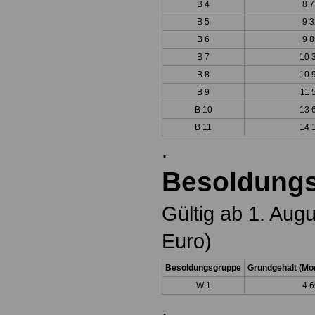
B 4
8 7
B 5
9 3
B 6
9 8
B 7
10 
B 8
10 
B 9
11 
B 10
13 
B 11
14 
.
Besoldungs
Gültig ab 1. Aug
Euro)
Besoldungsgruppe
Grundgehalt (Mon
W 1
4 6
.