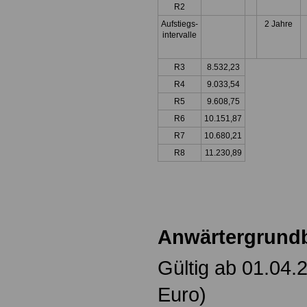
R2
Aufstiegs-
2 Jahre
intervalle
R3
8.532,23
R4
9.033,54
R5
9.608,75
R6
10.151,87
R7
10.680,21
R8
11.230,89
Anwärtergrund
Gültig ab 01.04.
Euro)