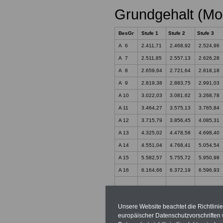
Grundgehalt (Mo
BesGr
Stufe 1
Stufe 2
Stufe 3
A 6
2.411,71
2.468,92
2.524,96
A 7
2.511,85
2.557,13
2.626,28
A 8
2.659,64
2.721,64
2.818,18
A 9
2.819,38
2.883,75
2.991,03
A 10
3.022,03
3.081,62
3.268,78
A 11
3.464,27
3.575,13
3.765,84
A 12
3.715,79
3.856,45
4.085,31
A 13
4.325,02
4.478,58
4.698,40
A 14
4.551,04
4.768,41
5.054,54
A 15
5.582,57
5.755,72
5.950,98
A 16
6.164,66
6.372,19
6.596,93
Unsere Website beachtet die Richtlini
europäischer Datenschutzvorschrifte