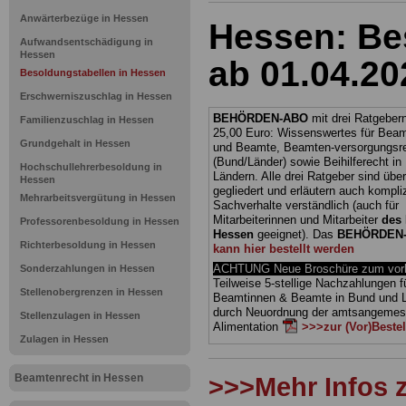
Anwärterbezüge in Hessen
Hessen: Be
Aufwandsentschädigung in
Hessen
ab 01.04.20
Besoldungstabellen in Hessen
Erschwerniszuschlag in Hessen
BEHÖRDEN-ABO
mit drei Ratgebern
Familienzuschlag in Hessen
25,00 Euro: Wissenswertes für Bea
Grundgehalt in Hessen
und Beamte, Beamten-versorgungsr
(Bund/Länder) sowie Beihilferecht i
Hochschullehrerbesoldung in
Ländern. Alle drei Ratgeber sind über
Hessen
gegliedert und erläutern auch kompliz
Mehrarbeitsvergütung in Hessen
Sachverhalte verständlich (auch für
Mitarbeiterinnen und Mitarbeiter
des 
Professorenbesoldung in Hessen
Hessen
geeignet).
Das
BEHÖRDEN
Richterbesoldung in Hessen
kann hier bestellt werden
ACHTUNG Neue Broschüre zum vorb
Sonderzahlungen in Hessen
Teilweise 5-stellige Nachzahlungen f
Stellenobergrenzen in Hessen
Beamtinnen & Beamte in Bund und 
durch Neuordnung der amtsangeme
Stellenzulagen in Hessen
Alimentation
>>>zur (Vor)Beste
Zulagen in Hessen
Beamtenrecht in Hessen
>>>Mehr Infos 