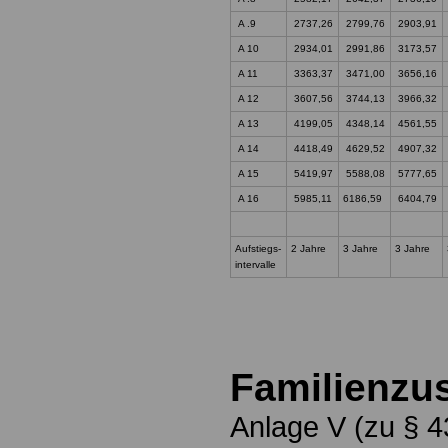
A .9
2737,26
2799,76
2903,91
A 10
2934,01
2991,86
3173,57
A 11
3363,37
3471,00
3656,16
A 12
3607,56
3744,13
3966,32
A 13
4199,05
4348,14
4561,55
A 14
4418,49
4629,52
4907,32
A 15
5419,97
5588,08
5777,65
A 16
5985,11
6186,59
6404,79
Aufstiegs-
2 Jahre
3 Jahre
3 Jahre
intervalle
Familienzu
Anlage V (zu § 4