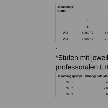
Besoldungs-
gruppe
*
1
W 2
6 269,77
6 
W 3
7 007,40
7 
.
*Stufen mit jewei
professoralen Er
Besoldungsgruppe
Grundgehalt (Mon
W L1
6 4
W L2
7 0
W L3
8 6