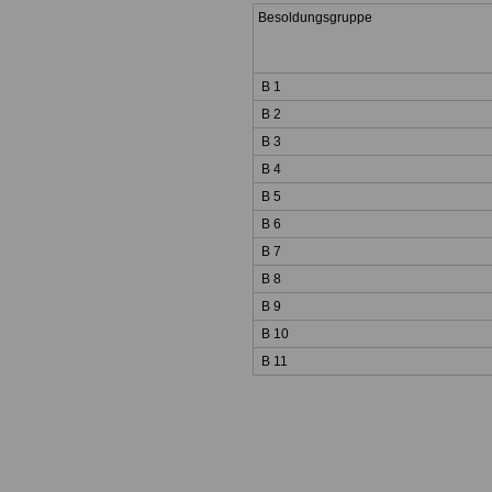
Besoldungsgruppe
B 1
B 2
B 3
B 4
B 5
B 6
B 7
B 8
B 9
B 10
B 11