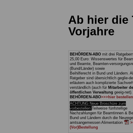
Ab hier die
Vorjahre
BEHÖRDEN-ABO
mit drei Ratgebern
25,00 Euro: Wissenswertes für Bea
und Beamte, Beamten-versorgungsr
(Bund/Länder) sowie
Beihilferecht in Bund und Ländern. Al
Ratgeber sind übersichtlich geglie-de
erläutern auch komplizierte Sachverh
verständlich (auch für
Mitarbeiter de
öffentlichen Verwaltung
geeig-net)
BEHÖRDEN-ABO
>>>hier bestellen
ACHTUNG Neue Broschüre zum
vorbestellen:
Teilweise fünfstellige
Nachzahlungen für Beamtinnen & Be
Bund und Ländern durch die Neurege
amtsangemessen Alimentation
>
(Vor)Bestellung