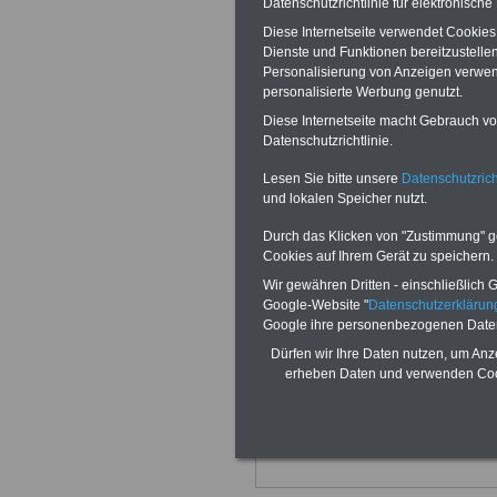
Datenschutzrichtlinie für elektronisch
Familienzusc
Diese Internetseite verwendet Cookie
Dienste und Funktionen bereitzustell
Gültig ab 01.04.
Personalisierung von Anzeigen verwende
personalisierte Werbung genutzt.
Euro)
Diese Internetseite macht Gebrauch von
Datenschutzrichtlinie.
Stufe 1
Lesen Sie bitte unsere
Datenschutzrich
(§ 43 Abs. 1
und lokalen Speicher nutzt.
des Hessischen Besoldungsgesetzes
Durch das Klicken von "Zustimmung" geb
Stufe 2
Cookies auf Ihrem Gerät zu speichern.
(§ 43 Abs. 2
des Hessischen Besoldungsgesetzes
Wir gewähren Dritten - einschließlich Go
Google-Website "
Datenschutzerkläru
Stufe 3
Google ihre personenbezogenen Date
(§ 43 Abs. 2
Dürfen wir Ihre Daten nutzen, um Anz
des Hessischen Besoldungsgesetzes
erheben Daten und verwenden Cook
Stufe 4
(§ 43 Abs. 2
des Hessischen Besoldungsgesetzes