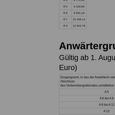
R 4
8 770,43
R 5
9 328,88
R 6
9 856,18
R 7
10 369,14
R 8
10 903,78
Anwärtergr
Gültig ab 1. Aug
Euro)
Eingangsamt, in das die Anwärterin od
Abschluss
des Vorbereitungsdienstes unmittelbar e
A 5
A 6 bis A 8
A 9 bis A 11
A 12