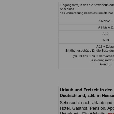
Eingangsamt, in das die Anwärterin od
Abschluss
des Vorbereitungsdienstes unmittelbar e
A 6 bis A 8
A 9 bis A 11
A 12
A 13
A 13 + Zulag
Erhöhungsbeträge für die Besoldu
(Nr. 13 Abs. 1 Nr. 3 der Vor
Besoldungsordn
A und B)
Urlaub und Freizeit in de
Deutschland, z.B. in Hess
Sehnsucht nach Urlaub und d
Hotel, Gasthof, Pension, Ap
Unterkunft. Die Website
www