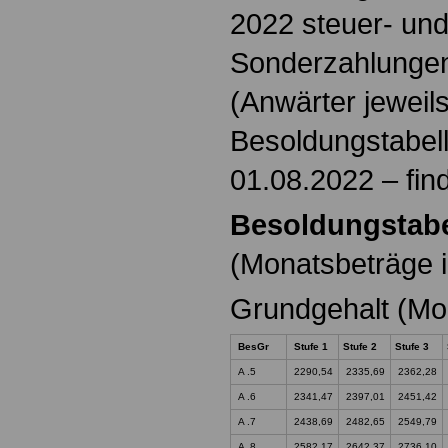
2022 steuer- und
Sonderzahlungen
(Anwärter jeweil
Besoldungstabel
01.08.2022 – find
Besoldungstabel
(Monatsbeträge i
Grundgehalt (Mo
BesGr
Stufe 1
Stufe 2
Stufe 3
A .5
2290,54
2335,69
2362,28
A .6
2341,47
2397,01
2451,42
A .7
2438,69
2482,65
2549,79
A .8
2582,17
2642,37
2736,10