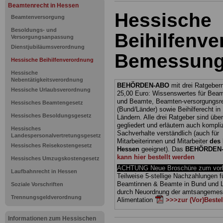
Beamtenrecht in Hessen
Hessische
Beamtenversorgung
Besoldungs- und
Beihilfenve
Versorgungsanpassung
Dienstjubiläumsverordnung
Bemessung 
Hessische Beihilfenverordnung
Hessische
Nebentätigkeitsverordnung
BEHÖRDEN-ABO
mit drei Ratgebern
Hessische Urlaubsverordnung
25,00 Euro: Wissenswertes für Bea
und Beamte, Beamten-versorgungsr
Hessisches Beamtengesetz
(Bund/Länder) sowie Beihilferecht i
Hessisches Besoldungsgesetz
Ländern. Alle drei Ratgeber sind über
gegliedert und erläutern auch kompliz
Hessisches
Sachverhalte verständlich (auch für
Landespersonalvertretungsgesetz
Mitarbeiterinnen und Mitarbeiter
des 
Hessisches Reisekostengesetz
Hessen
geeignet).
Das
BEHÖRDEN
kann hier bestellt werden
Hessisches Umzugskostengesetz
ACHTUNG Neue Broschüre zum vorb
Laufbahnrecht in Hessen
Teilweise 5-stellige Nachzahlungen f
Beamtinnen & Beamte in Bund und 
Soziale Vorschriften
durch Neuordnung der amtsangeme
Trennungsgeldverordnung
Alimentation
>>>zur (Vor)Beste
Informationen zum Hessischen