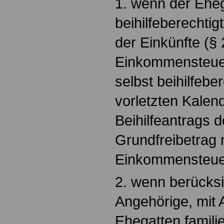
1. wenn der Eheg
beihilfeberechtig
der Einkünfte (§ 
Einkommensteuer
selbst beihilfebe
vorletzten Kalend
Beihilfeantrags d
Grundfreibetrag 
Einkommensteuer
2. wenn berücksi
Angehörige, mit
Ehegatten famili