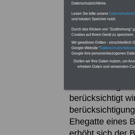
Satz 1 oder 2 um
Datenschutzrichtlinie.
höchstens jedoch
Lesen Sie bitte unsere
Datenschutzrich
und lokalen Speicher nutzt.
ein Kind bei meh
Durch das Klicken von "Zustimmung" geb
Cookies auf Ihrem Gerät zu speichern.
berücksichtigung
Wir gewähren Dritten - einschließlich Go
Google-Website "
Datenschutzerkläru
Bemessungssatz
Google ihre personenbezogenen Date
Beihilfeberechti
Dürfen wir Ihre Daten nutzen, um Anz
erheben Daten und verwenden Cook
tatsächlich im F
Ortszuschlag od
berücksichtigt wir
berücksichtigung
Ehegatte eines Be
erhöht sich der