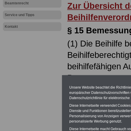
Zur Übersicht 
Beamtenrecht
Beihilfenveror
Service und Tipps
Kontakt
§ 15 Bemessung
(1) Die Beihilfe b
Beihilfeberechti
beihilfefähigen 
Bemessungssatz e
der Abs. 2 und 3 
Unsere Website beachtet die Richtlini
europäischer Datenschutzvorschrifte
Beihilfeberechti
Datenschutzrichtlinie für elektronisch
Diese Internetseite verwendet Cookie
jedes Kind, das 
Dienste und Funktionen bereitzustell
Personalisierung von Anzeigen verwende
ist, erhöht sich
personalisierte Werbung genutzt.
Diese Internetseite macht Gebrauch von