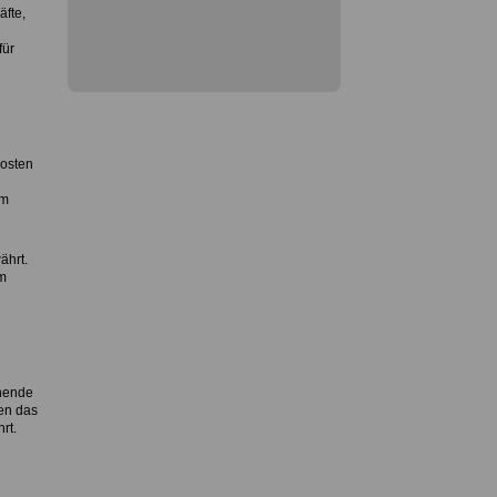
äfte,
für
kosten
um
ährt.
m
chende
en das
rt.