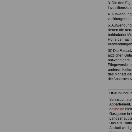
3. Die den Eig
Investitionskos
4. Aufwendungen
vorübergehender
5. Aufwendungen
denen die beru
behinderter Me
Höhe der nach 
Aufwendungen be
(8) Die Festse
ärztlichen Gut
notwendigem Um
Pflegeversicher
anderen Fällen
des Monats der
die Anspruchsv
Urlaub und Fr
Sehnsucht nac
Appartement, 
online.de
biet
Gastgeber in 
Landeshauptst
Das alte Ratha
Altstadt wird