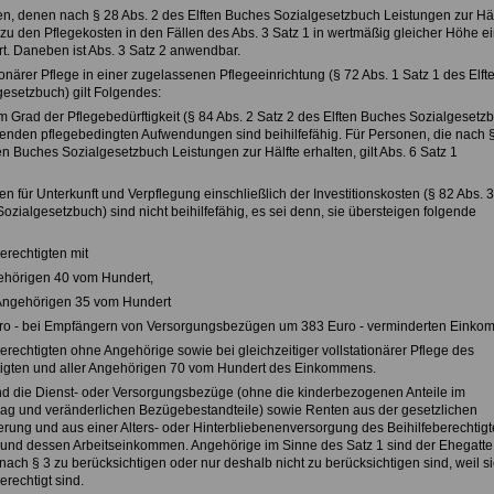
en, denen nach § 28 Abs. 2 des Elften Buches Sozialgesetzbuch Leistungen zur Häl
 zu den Pflegekosten in den Fällen des Abs. 3 Satz 1 in wertmäßig gleicher Höhe e
rt. Daneben ist Abs. 3 Satz 2 anwendbar.
tionärer Pflege in einer zugelassenen Pflegeeinrichtung (§ 72 Abs. 1 Satz 1 des Elft
esetzbuch) gilt Folgendes:
m Grad der Pflegebedürftigkeit (§ 84 Abs. 2 Satz 2 des Elften Buches Sozialgesetzb
nden pflegebedingten Aufwendungen sind beihilfefähig. Für Personen, die nach 
en Buches Sozialgesetzbuch Leistungen zur Hälfte erhalten, gilt Abs. 6 Satz 1
 für Unterkunft und Verpflegung einschließlich der Investitionskosten (§ 82 Abs. 
ozialgesetzbuch) sind nicht beihilfefähig, es sei denn, sie übersteigen folgende
berechtigten mit
ehörigen 40 vom Hundert,
Angehörigen 35 vom Hundert
ro - bei Empfängern von Versorgungsbezügen um 383 Euro - verminderten Einko
berechtigten ohne Angehörige sowie bei gleichzeitiger vollstationärer Pflege des
tigten und aller Angehörigen 70 vom Hundert des Einkommens.
 die Dienst- oder Versorgungsbezüge (ohne die kinderbezogenen Anteile im
ag und veränderlichen Bezügebestandteile) sowie Renten aus der gesetzlichen
rung und aus einer Alters- oder Hinterbliebenenversorgung des Beihilfeberechtig
und dessen Arbeitseinkommen. Angehörige im Sinne des Satz 1 sind der Ehegatte
 nach § 3 zu berücksichtigen oder nur deshalb nicht zu berücksichtigen sind, weil s
erechtigt sind.