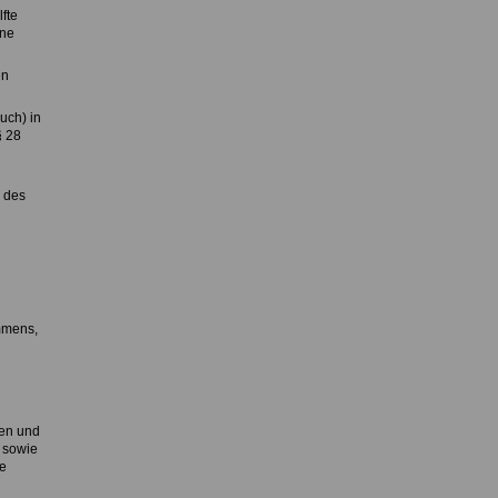
fte
ine
en
uch) in
§ 28
3 des
mmens,
ten und
 sowie
ie