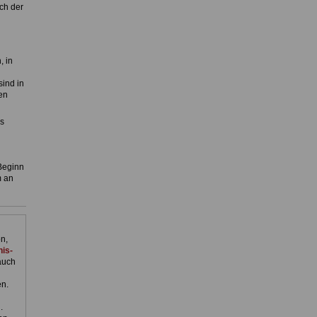
ch der
, in
ind in
en
s
 Beginn
m an
n,
is-
auch
en.
.