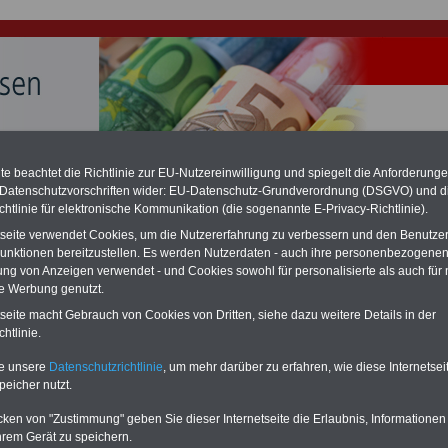
hlung für Beamte & Ruhestandsbeamte (zu geringe Alimentation)
e beachtet die Richtlinie zur EU-Nutzereinwilligung und spiegelt die Anforderung
fassungsgericht hat die Landesbesoldung von Berlin für die Jahre 2008 bis
 Datenschutzvorschriften wider: EU-Datenschutz-Grundverordnung (DSGVO) und d
assungswidrig erklärt (Berlin muss bis
März 2027 eine Neuregelung der
chtlinie für elektronische Kommunikation (die sogenannte E-Privacy-Richtlinie).
schließen, die zun hohen Nachzahlungen führen wird). Auch beim Bund
hestandsbeamte) wird es hohe Nachzahlungen geben (Medienberichten
tseite verwendet Cookies, um die Nutzererfahrung zu verbessern und den Benutze
en
alle (!) Beamte
zwischen mind.
3.000 und 13.000 Euro
,rechnen. Der INFO
unktionen bereitzustellen. Es werden Nutzerdaten - auch ihre personenbezogenen
hierzu eine Broschüre heraus, die unmittelbar nach dem Beschluss des
ung von Anzeigen verwendet - und Cookies sowohl für personalisierte als auch für 
s der Bundesregierung vorgelegt wird (wahrscheinlich im Quartal.2026
te Werbung genutzt.
Vor)Bestellung der Broschüre
.
tseite macht Gebrauch von Cookies von Dritten, siehe dazu weitere Details in der
htlinie.
Beihilfenverordnung: § 9 Beihilfefähige Aufwendungen bei
te unsere
Datenschutzrichtlinie
, um mehr darüber zu erfahren, wie diese Internetse
Pflegebedürftigkeit
peicher nutzt.
-ABO
mit drei Ratgebern für nur
PDF-SERVICE: 10 Bücher bzw. eBooks
cken von "Zustimmung" geben Sie dieser Internetseite die Erlaubnis, Informationen
Wissenswertes für Beamtinnen
wichtigen Themen für Beamte und dem
hrem Gerät zu speichern.
 Beamten-versorgungsrecht
Dienst
Zum Komplettpreis von 15 Euro i