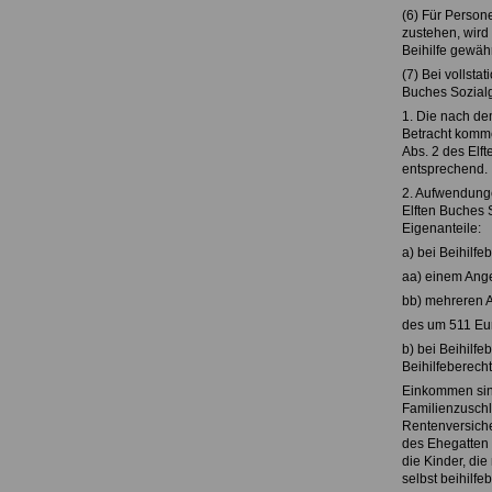
(6) Für Person
zustehen, wird
Beihilfe gewäh
(7) Bei vollsta
Buches Sozialg
1. Die nach de
Betracht komme
Abs. 2 des Elft
entsprechend.
2. Aufwendungen
Elften Buches S
Eigenanteile:
a) bei Beihilfe
aa) einem Ang
bb) mehreren 
des um 511 Eu
b) bei Beihilfe
Beihilfeberech
Einkommen sind
Familienzuschl
Rentenversiche
des Ehegatten 
die Kinder, die
selbst beihilfeb