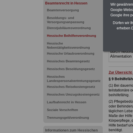
(Bund/Länder)
Beamtenrecht in Hessen
Wir gewähren D
Ländern. Alle
Google-Websi
Beamtenversorgung
gegliedert un
Google ihre 
Sachverhalte 
Besoldungs- und
Mitarbeiterin
Versorgungsanpassung
Dürfen wir I
Hessen
geei
erheben D
Dienstjubiläumsverordnung
kann hier be
Hessische Beihilfenverordnung
ACHTUNG Neu
Teilweise 5-s
Hessische
Beamtinnen 
Nebentätigkeitsverordnung
durch Neuor
Hessische Urlaubsverordnung
Alimentation
Hessisches Beamtengesetz
Hessisches Besoldungsgesetz
Zur Übersicht
Hessisches
§ 9 Beihilfef
Landespersonalvertretungsgesetz
(1) Bei dauern
Hessisches Reisekostengesetz
teilstationäre
Hessisches Umzugskostengesetz
beihilfefähig.
(2) Pflegebedür
Laufbahnrecht in Hessen
oder Behinderu
Soziale Vorschriften
täglichen Lebe
Maße der Hilfe 
Trennungsgeldverordnung
Körperpflege, d
Hilfe bedarf un
benötigt.
Informationen zum Hessischen