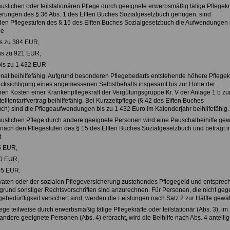
äuslichen oder teilstationären Pflege durch geeignete erwerbsmäßig tätige Pflegekr
erungen des § 36 Abs. 1 des Elften Buches Sozialgesetzbuch genügen, sind
en Pflegestufen des § 15 des Elften Buches Sozialgesetzbuch die Aufwendungen 
ge
bis zu 384 EUR,
 bis zu 921 EUR,
I bis zu 1 432 EUR
at beihilfefähig. Aufgrund besonderen Pflegebedarfs entstehende höhere Pflege
ücksichtigung eines angemessenen Selbstbehalts insgesamt bis zur Höhe der
chen Kosten einer Krankenpflegekraft der Vergütungsgruppe Kr. V der Anlage 1 b z
ltentarifvertrag beihilfefähig. Bei Kurzzeitpflege (§ 42 des Elften Buches
ch) sind die Pflegeaufwendungen bis zu 1 432 Euro im Kalenderjahr beihilfefähig.
häuslichen Pflege durch andere geeignete Personen wird eine Pauschalbeihilfe gew
ch nach den Pflegestufen des § 15 des Elften Buches Sozialgesetzbuch und beträgt i
t
05 EUR,
410 EUR,
665 EUR.
ivaten oder der sozialen Pflegeversicherung zustehendes Pflegegeld und entspre
grund sonstiger Rechtsvorschriften sind anzurechnen. Für Personen, die nicht geg
gebedürftigkeit versichert sind, werden die Leistungen nach Satz 2 zur Hälfte gewäh
lege teilweise durch erwerbsmäßig tätige Pflegekräfte oder teilstationär (Abs. 3), im
ndere geeignete Personen (Abs. 4) erbracht, wird die Beihilfe nach Abs. 4 anteilig