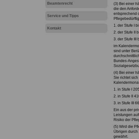
Beamtenrecht
(3) Bei einer h
die den Anford
entsprechend d
Service und Tipps
Pflegebedürfti
1. der Stufe I 
Kontakt
2. der Stufe II
3. der Stufe II
im Kalendermon
sind unter Ber
durchschnittli
Bundes-Angestel
Sozialgesetzbu
(4) Bei einer 
Sie richtet si
Kalendermona
1. in Stufe I 2
2. in Stufe II 
3. in Stufe III 
Ein aus der pr
Leistungen auf
Risiko der Pfle
(5) Wird die Pf
Übrigen durch a
gewährt.