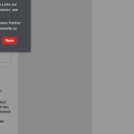
>>>
OnlineBuch
für nur 7,50 Euro
s Links zur
mieren, wie
ilfe,
nsere Partner
ienst.
sswerte zu
Nein
ACHTUNG
Nebentätigkeitsrecht:
vor Jobaufnahme
schlau machen
>>>
OnlineBuch
für nur 7,50 Euro
n
heit
f des
höherem
der