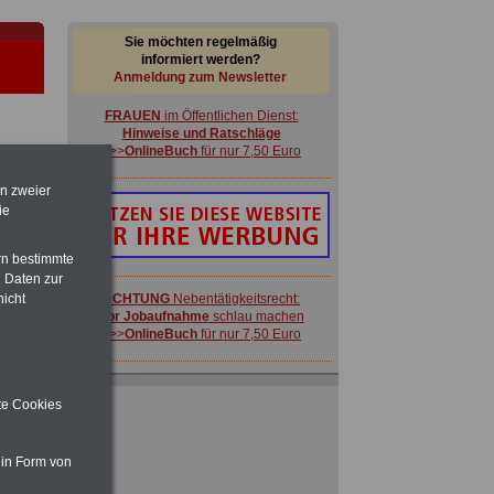
Sie möchten regelmäßig
informiert werden?
Anmeldung zum Newsletter
FRAUEN
im Öffentlichen Dienst:
Hinweise und Ratschläge
>>>
OnlineBuch
für nur 7,50 Euro
en zweier
ie
rn bestimmte
-
 Daten zur
nicht
ACHTUNG
Nebentätigkeitsrecht:
vor Jobaufnahme
schlau machen
>>>
OnlineBuch
für nur 7,50 Euro
Ratgeber für nur 7,50 Euro
Beihilfe
in Bund und Ländern oder zum
ite Cookies
Beamtenversorgungsrecht
 zu
 in Form von
 Öff.
FRAUEN
im Öffentlichen Dienst:
m Jahr
Hinweise und Ratschläge