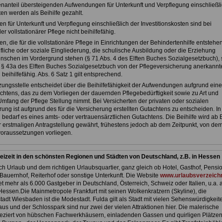
enanteil übersteigenden Aufwendungen für Unterkunft und Verpflegung einschließli
ten werden als Beihilfe gezahlt.
 für Unterkunft und Verpflegung einschließlich der Investitionskosten sind bei
 vollstationärer Pflege nicht beihilfefähig.
, die für die vollstationäre Pflege in Einrichtungen der Behindertenhilfe entstehen
fliche oder soziale Eingliederung, die schulische Ausbildung oder die Erziehung
nschen im Vordergrund stehen (§ 71 Abs. 4 des Elften Buches Sozialgesetzbuch), s
§ 43a des Elften Buches Sozialgesetzbuch von der Pflegeversicherung anerkannt
ihilfefähig. Abs. 6 Satz 1 gilt entsprechend.
tzungsstelle entscheidet über die Beihilfefähigkeit der Aufwendungen aufgrund eine
achtens, das zu dem Vorliegen der dauernden Pflegebedürftigkeit sowie zu Art und
fang der Pflege Stellung nimmt. Bei Versicherten der privaten oder sozialen
ung ist aufgrund des für die Versicherung erstellten Gutachtens zu entscheiden. In
 bedarf es eines amts- oder vertrauensärztlichen Gutachtens. Die Beihilfe wird ab
 erstmaligen Antragstellung gewährt, frühestens jedoch ab dem Zeitpunkt, von de
oraussetzungen vorliegen.
eizeit in den schönsten Regionen und Städten von Deutschland, z.B. in Hessen
h Urlaub und dem richtigen Urlaubsquartier, ganz gleich ob Hotel, Gasthof, Pensio
Bauernhof, Reiterhof oder sonstige Unterkunft. Die Website
www.urlaubsverzeichn
et mehr als 6.000 Gastgeber in Deutschland, Österreich, Schweiz oder Italien, u.a. 
Hessen.Die Mainmetropole Frankfurt mit seinen Wolkenkratzern (Skyline), die
adt Wiesbaden ist die Modestadt. Fulda gilt als Stadt mit vielen Sehenswürdigkeit
us und der Schlosspark sind nur zwei der vielen Attraktionen hier. Die malerische
 geziert von hübschen Fachwerkhäusern, einladenden Gassen und quirligen Plätzen