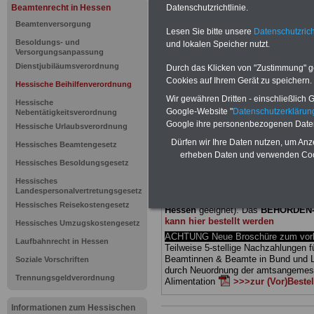
Beamtenrecht in Hessen
Datenschutzrichtlinie.
Hessische
Beamtenversorgung
Lesen Sie bitte unsere
Datenschutzrich
Besoldungs- und
und lokalen Speicher nutzt.
Beihilfenve
Versorgungsanpassung
Dienstjubiläumsverordnung
Durch das Klicken von "Zustimmung" geb
Verwaltung
Cookies auf Ihrem Gerät zu speichern.
Hessische Beihilfenverordnung
Wir gewähren Dritten - einschließlich Go
Hessische
Google-Website "
Datenschutzerkläru
Nebentätigkeitsverordnung
BEHÖRDEN-ABO
mit drei Ratgebern
Google ihre personenbezogenen Date
Hessische Urlaubsverordnung
25,00 Euro: Wissenswertes für Bea
Dürfen wir Ihre Daten nutzen, um Anz
und Beamte, Beamten-versorgungsr
Hessisches Beamtengesetz
(Bund/Länder) sowie Beihilferecht i
erheben Daten und verwenden Cook
Hessisches Besoldungsgesetz
Ländern. Alle drei Ratgeber sind über
gegliedert und erläutern auch kompliz
Hessisches
Sachverhalte verständlich (auch für
Landespersonalvertretungsgesetz
Mitarbeiterinnen und Mitarbeiter
des 
Hessisches Reisekostengesetz
Hessen
geeignet).
Das
BEHÖRDEN
kann hier bestellt werden
Hessisches Umzugskostengesetz
ACHTUNG Neue Broschüre zum vorb
Laufbahnrecht in Hessen
Teilweise 5-stellige Nachzahlungen f
Beamtinnen & Beamte in Bund und 
Soziale Vorschriften
durch Neuordnung der amtsangeme
Trennungsgeldverordnung
Alimentation
>>>zur (Vor)Beste
Informationen zum Hessischen