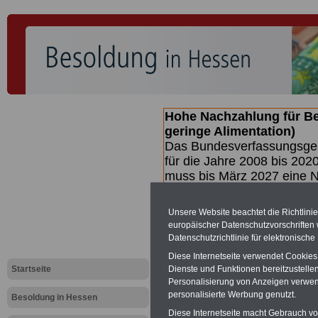
Hohe Nachzahlung für B
geringe Alimentation)
Das Bundesverfassungsgeri
für die Jahre 2008 bis 2020
muss bis
März 2027 eine N
die zun hohen Nachzahlun
(Beamte & Ruhestandsbea
Unsere Website beachtet die Richtlini
geben (Medienberichten z
europäischer Datenschutzvorschrifte
mind.
3.000 und 13.000 E
Datenschutzrichtlinie für elektronisch
hierzu eine Broschüre her
Diese Internetseite verwendet Cookie
des Gesetzentwurfs der Bu
Startseite
Dienste und Funktionen bereitzustell
(wahrscheinlich im Quarta
Personalisierung von Anzeigen verwende
Broschüre
.
personalisierte Werbung genutzt.
Besoldung in Hessen
Diese Internetseite macht Gebrauch von