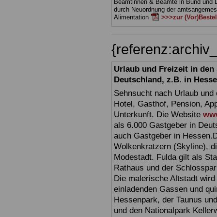
Beamtinnen & Beamte in Bund und 
durch Neuordnung der amtsangeme
Alimentation
>>>zur (Vor)Beste
{referenz:archi
Urlaub und Freizeit in de
Deutschland, z.B. in Hess
Sehnsucht nach Urlaub und d
Hotel, Gasthof, Pension, Ap
Unterkunft. Die Website
www
als 6.000 Gastgeber in Deuts
auch Gastgeber in Hessen.D
Wolkenkratzern (Skyline), d
Modestadt. Fulda gilt als St
Rathaus und der Schlosspark 
Die malerische Altstadt wir
einladenden Gassen und quir
Hessenpark, der Taunus und 
und den Nationalpark Keller