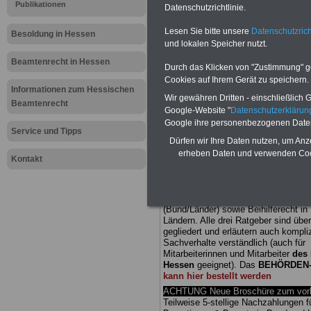
Publikationen
Datenschutzrichtlinie.
Meldung fü
Lesen Sie bitte unsere
Datenschutzrich
Besoldung in Hessen
und lokalen Speicher nutzt.
öffentliche
Beamtenrecht in Hessen
Durch das Klicken von "Zustimmung" geb
Aktuelle M
Cookies auf Ihrem Gerät zu speichern.
Informationen zum Hessischen
Wir gewähren Dritten - einschließlich Go
Beamtenrecht
und den öff
Google-Website "
Datenschutzerkläru
Google ihre personenbezogenen Date
Service und Tipps
Hessen
Dürfen wir Ihre Daten nutzen, um Anz
erheben Daten und verwenden Cook
Kontakt
BEHÖRDEN-ABO
mit drei Ratgebern
25,00 Euro: Wissenswertes für Bea
und Beamte, Beamten-versorgungsr
(Bund/Länder) sowie Beihilferecht i
Ländern. Alle drei Ratgeber sind über
gegliedert und erläutern auch kompliz
Sachverhalte verständlich (auch für
Mitarbeiterinnen und Mitarbeiter
des 
Hessen
geeignet).
Das
BEHÖRDEN
kann hier bestellt werden
ACHTUNG Neue Broschüre zum vorb
Teilweise 5-stellige Nachzahlungen f