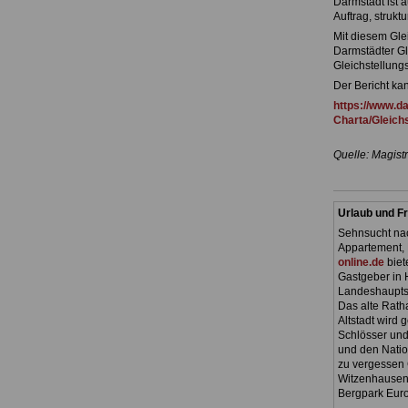
Darmstadt ist 
Auftrag, struk
Mit diesem Glei
Darmstädter Gle
Gleichstellungs
Der Bericht ka
https://www.d
Charta/Gleich
Quelle: Magistr
Urlaub und Fr
Sehnsucht nac
Appartement, 
online.de
biet
Gastgeber in 
Landeshauptst
Das alte Ratha
Altstadt wird
Schlösser und
und den Natio
zu vergessen 
Witzenhausen.
Bergpark Euro