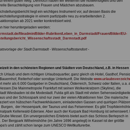
auf einem guten Weg. Dennoch haben wir weiterhin die Notwendigkeit und den
turelle Benachteiligung von Frauen und Mädchen abzubauen.
chstellungsbericht liegt ein wichtiges Instrument vor, auf dessen Basis die
ichstellungsstrategie in einem partizipativ neu zu erarbeitenden 2.
aktionsplan ab 2021 weiter konkretisiert wird.
nn hier heruntergeladen werden:
armstadt.de/fileadmin/Bilder-Rubriken/Leben_in_Darmstadt/Frauen/Bilder/EU-
stellungsbericht_Wissenschaftsstadt_Darmstadt.pdf
atsvorlage der Stadt Darmstadt - Wissenschaftsstandort -
eizeit in den schönsten Regionen und Städten von Deutschland, z.B. in Hessen
h Urlaub und dem richtigen Urlaubsquartier, ganz gleich ob Hotel, Gasthof, Pensio
Bauernhof, Reiterhof oder sonstige Unterkunft. Die Website
www.urlaubsverzeichn
et mehr als 6.000 Gastgeber in Deutschland, Österreich, Schweiz oder Italien, u.a. 
Hessen.Die Mainmetropole Frankfurt mit seinen Wolkenkratzern (Skyline), die
adt Wiesbaden ist die Modestadt. Fulda gilt als Stadt mit vielen Sehenswürdigkeit
us und der Schlosspark sind nur zwei der vielen Attraktionen hier. Die malerische
 geziert von hübschen Fachwerkhäusern, einladenden Gassen und quirligen Plätzen
 Burgen, der Hessenpark, der Taunus und das Felsenmeer. Es gibt Tropfsteinhöhl
nalpark Kellerwald-Edersee. Aber auch der Kurpark Bad Homburg ist sehenswert. 
Grube Messel. Ein unvergessliches Erlebnis bietet auch das Schloss Berlepsch in
 Der Bergpark Wilhelmshöhe (im Jahre 1696 angelegt) in Kassel ist der größte
pa's und zählt schon lange zum UNESCO Weltkulturerbe.