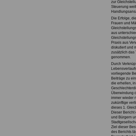
zur Gleichstel
Steuerung weit
Handlungsansä
Die Erfolge, d
Frauen und Mä
Gleichstellung
aus unterschie
Gleichstellung
Praxis aus Verw
diskutiert und
zusätzlich das
genommen.
Durch Verknüpf
Lebensverlaufs
vorliegende Ber
Beiträge zu ei
die erhellen, 
Geschlechterdi
Überwindung di
immer wieder n
zukünftige ver
dieses 1. Gleic
Dieser Bericht 
und Bürgern un
Stadtgesellschaf
Ziel dieser Be
des Berichts lä