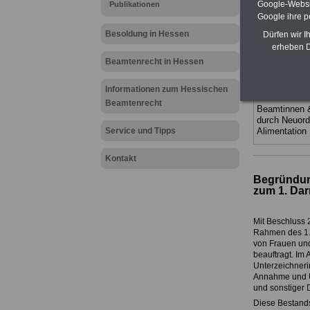
Google-Websi
Publikationen
(Bund/Länder)
Ländern. Alle
Google ihre 
gegliedert un
Besoldung in Hessen
Dürfen wir I
Sachverhalte 
erheben D
Mitarbeiterin
Hessen
geei
Beamtenrecht in Hessen
kann hier be
ACHTUNG Neu
Informationen zum Hessischen
Teilweise 5-s
Beamtenrecht
Beamtinnen 
durch Neuor
Service und Tipps
Alimentation
Kontakt
Begründung
zum 1. Dar
Mit Beschluss 
Rahmen des 1. 
von Frauen und
beauftragt. Im 
Unterzeichnerin
Annahme und Um
und sonstiger D
Diese Bestands