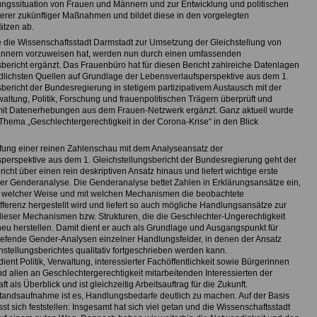
lungssituation von Frauen und Männern und zur Entwicklung und politischen
erer zukünftiger Maßnahmen und bildet diese in den vorgelegten
tzen ab.
ie die Wissenschaftsstadt Darmstadt zur Umsetzung der Gleichstellung von
nnern vorzuweisen hat, werden nun durch einen umfassenden
sbericht ergänzt. Das Frauenbüro hat für diesen Bericht zahlreiche Datenlagen
dlichsten Quellen auf Grundlage der Lebensverlaufsperspektive aus dem 1.
sbericht der Bundesregierung in stetigem partizipativem Austausch mit der
altung, Politik, Forschung und frauenpolitischen Trägern überprüft und
 mit Datenerhebungen aus dem Frauen-Netzwerk ergänzt. Ganz aktuell wurde
 Thema „Geschlechtergerechtigkeit in der Corona-Krise“ in den Blick
ung einer reinen Zahlenschau mit dem Analyseansatz der
perspektive aus dem 1. Gleichstellungsbericht der Bundesregierung geht der
icht über einen rein deskriptiven Ansatz hinaus und liefert wichtige erste
ner Genderanalyse. Die Genderanalyse bettet Zahlen in Erklärungsansätze ein,
in welcher Weise und mit welchen Mechanismen die beobachtete
fferenz hergestellt wird und liefert so auch mögliche Handlungsansätze zur
eser Mechanismen bzw. Strukturen, die die Geschlechter-Ungerechtigkeit
eu herstellen. Damit dient er auch als Grundlage und Ausgangspunkt für
tiefende Gender-Analysen einzelner Handlungsfelder, in denen der Ansatz
hstellungsberichtes qualitativ fortgeschrieben werden kann.
dient Politik, Verwaltung, interessierter Fachöffentlichkeit sowie Bürgerinnen
d allen an Geschlechtergerechtigkeit mitarbeitenden Interessierten der
t als Überblick und ist gleichzeitig Arbeitsauftrag für die Zukunft.
standsaufnahme ist es, Handlungsbedarfe deutlich zu machen. Auf der Basis
sst sich feststellen: Insgesamt hat sich viel getan und die Wissenschaftsstadt