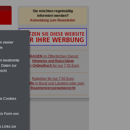
Sie möchten regelmäßig
informiert werden?
Anmeldung zum Newsletter
en zweier
ie
FRAUEN
im Öffentlichen Dienst:
rn bestimmte
Hinweise und Ratschläge
 Daten zur
>>>
OnlineBuch
für nur 7,50 Euro
-
nicht
Ratgeber für nur 7,50 Euro
Beihilfe
in Bund und Ländern oder zum
Beamtenversorgungsrecht
ite Cookies
ACHTUNG
Nebentätigkeitsrecht:
vor Jobaufnahme
schlau machen
>>>
OnlineBuch
für nur 7,50 Euro
 in Form von
 zu
 Öff.
s Links zur
m Jahr