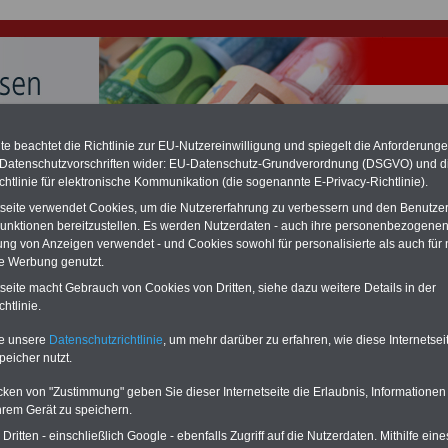
e beachtet die Richtlinie zur EU-Nutzereinwilligung und spiegelt die Anforderung
hlung für Beamte & Ruhestandsbeamte (zu geringe Alimentation)
 Datenschutzvorschriften wider: EU-Datenschutz-Grundverordnung (DSGVO) und d
fassungsgericht hat die Landesbesoldung von Berlin für die Jahre 2008 bis
chtlinie für elektronische Kommunikation (die sogenannte E-Privacy-Richtlinie).
assungswidrig erklärt (Berlin muss bis
März 2027 eine Neuregelung der
tseite verwendet Cookies, um die Nutzererfahrung zu verbessern und den Benutze
schließen, die zun hohen Nachzahlungen führen wird). Auch beim Bund
hestandsbeamte) wird es hohe Nachzahlungen geben (Medienberichten
unktionen bereitzustellen. Es werden Nutzerdaten - auch ihre personenbezogenen
en
alle (!) Beamte
zwischen mind.
3.000 und 13.000 Euro
,rechnen. Der INFO
ung von Anzeigen verwendet - und Cookies sowohl für personalisierte als auch für 
hierzu eine Broschüre heraus, die unmittelbar nach dem Beschluss des
te Werbung genutzt.
s der Bundesregierung vorgelegt wird (wahrscheinlich im Quartal.2026
tseite macht Gebrauch von Cookies von Dritten, siehe dazu weitere Details in der
Vor)Bestellung der Broschüre
.
htlinie.
te unsere
Datenschutzrichtlinie
, um mehr darüber zu erfahren, wie diese Internetse
 zur Magistratsvorlage vom 6.8.2021 zum 1. Darmstädter
peicher nutzt.
llungsbericht
cken von "Zustimmung" geben Sie dieser Internetseite die Erlaubnis, Informationen
-ABO
mit drei Ratgebern für nur
PDF-SERVICE: 10 Bücher bzw. eBooks
hrem Gerät zu speichern.
Wissenswertes für Beamtinnen
wichtigen Themen für Beamte und dem
ritten - einschließlich Google - ebenfalls Zugriff auf die Nutzerdaten. Mithilfe eine
 Beamten-versorgungsrecht
Dienst
Zum Komplettpreis von 15 Euro i