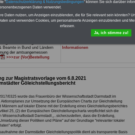
te "
Datenschutzerklärung & Nutzungsbedingungen
" können Sie sich darüber infor
 sowie Beihilferecht in Bund und
können Sie zehn Bücher als eBook
 drei Ratgeber sind übersichtlich
herunterladen, auch für Beschäftigte des
personenbezogenen Daten verwendet.
d erläutern auch komplizierte
Landes Hessen
geeignet: die Bücher
hre Daten nutzen, um Anzeigen einzublenden, die für Sie relevant sein könnten? U
verständlich (auch für
behandeln Beamtenrecht, Besoldung, Beih
aten und verwenden Cookies, um personalisierte Anzeigen einzublenden und Me
nen und Mitarbeiter
des Landes
Beamtenversorgung, Rund ums Geld,
erfassen.
gnet).
Das
BEHÖRDEN-ABO
>>>
Nebentätigkeitsrecht, Frauen im öffentl. D
stellt werden
und Berufseinstieg im öffentlichen Dienst.
Ja, ich stimme zu!
e Broschüre zum vorbestellen:
Man kann die eBooks herunterladen,
tellige Nachzahlungen für
ausdrucken und lesen
>>>mehr
& Beamte in Bund und Ländern
Informationen
dnung der amtsangemessen
>>>zur (Vor)Bestellung
 zur Magistratsvorlage vom 6.8.2021
mstädter Göleichstellungsbericht
2017/0325 wurde das Frauenbüro der Wissenschaftsstadt Darmstadt im
Aktionsplanes zur Umsetzung der Europäischen Charta zur Gleichstellung
 Männern auf lokaler Ebene mit der Erstellung eines Gleichstellungsberichtes
Artikel 25, (2) der Europäischen Gleichstellungscharta verpflichtet sich die
 Wissenschaftsstadt Darmstadt „...sicherzustellen, dass die Erstellung,
setzung dieser Politiken und Pläne" auf der Grundlage "relevanter lokaler
aten" erfolgt.
aufnahme der Darmstädter Gleichstellungspolitik dient als transparente Basis