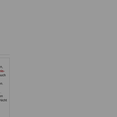
n,
is-
auch
en.
.
en
Nicht