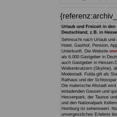
{referenz:archi
Urlaub und Freizeit in de
Deutschland, z.B. in Hess
Sehnsucht nach Urlaub und d
Hotel, Gasthof, Pension, Ap
Unterkunft. Die Website
www
als 6.000 Gastgeber in Deuts
auch Gastgeber in Hessen.D
Wolkenkratzern (Skyline), d
Modestadt. Fulda gilt als St
Rathaus und der Schlosspark 
Die malerische Altstadt wir
einladenden Gassen und quir
Hessenpark, der Taunus und 
und den Nationalpark Keller
Homburg ist sehenswert. Ni
unvergessliches Erlebnis bi