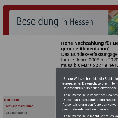
Hohe Nachzahlung für B
geringe Alimentation)
Das Bundesverfassungsgeri
für die Jahre 2008 bis 2020
muss bis
März 2027 eine N
die zun hohen Nachzahlun
(Beamte & Ruhestandsbea
Unsere Website beachtet die Richtlini
geben (Medienberichten z
europäischer Datenschutzvorschrifte
mind.
3.000 und 13.000 E
Datenschutzrichtlinie für elektronisch
hierzu eine Broschüre her
Diese Internetseite verwendet Cookie
des Gesetzentwurfs der Bu
Startseite
Dienste und Funktionen bereitzustell
(wahrscheinlich im Quarta
Personalisierung von Anzeigen verwende
Aktuelle Meldungen
Broschüre
.
personalisierte Werbung genutzt.
Taschenbücher
Diese Internetseite macht Gebrauch von