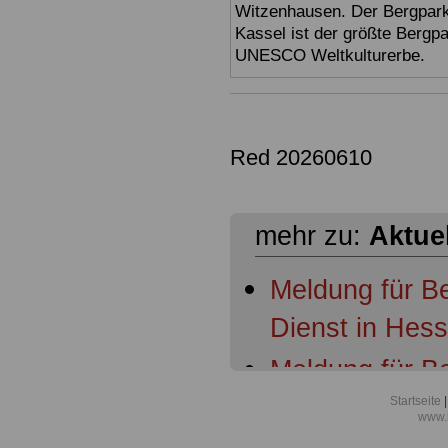
Witzenhausen. Der Bergpark
Kassel ist der größte Bergp
UNESCO Weltkulturerbe.
Red 20260610
mehr zu:
Aktue
Meldung für B
Dienst in Hes
Meldung für B
Dienst in Hess
Startseite
|
www.