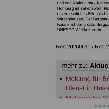
und den Nationalpark Keller
Homburg ist sehenswert. Ni
unvergessliches Erlebnis bi
Witzenhausen. Der Bergpark
Kassel ist der größte Bergp
UNESCO Weltkulturerbe.
Red 20260610 / Red 
mehr zu:
Aktue
Meldung für B
Dienst in Hes
Meldung für B
Dienst in Hess
Startseite
|