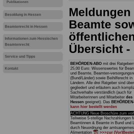
Publikationen
Meldungen 
Besoldung in Hessen
Beamte sow
Beamtenrecht in Hessen
öffentliche
Informationen zum Hessischen
Beamtenrecht
Übersicht -
Service und Tipps
BEHÖRDEN-ABO
mit drei Ratgebern
25,00 Euro: Wissenswertes für Bea
Kontakt
und Beamte, Beamten-versorgungsr
(Bund/Länder) sowie Beihilferecht i
Ländern. Alle drei Ratgeber sind über
gegliedert und erläutern auch kompliz
Sachverhalte verständlich (auch für
Mitarbeiterinnen und Mitarbeiter
des 
Hessen
geeignet).
Das
BEHÖRDEN
kann hier bestellt werden
ACHTUNG Neue Broschüre zum vorb
Teilweise 5-stellige Nachzahlungen f
Beamtinnen & Beamte in Bund und 
durch Neuordnung der amtsangeme
Alimentation
>>>zur (Vor)Beste