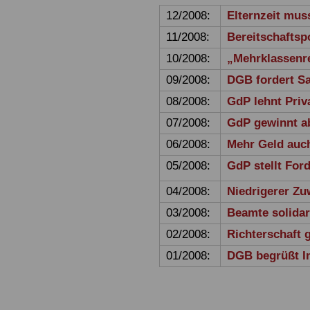
12/2008:
Elternzeit mus
11/2008:
Bereitschaftsp
10/2008:
„Mehrklassenr
09/2008:
DGB fordert S
08/2008:
GdP lehnt Priv
07/2008:
GdP gewinnt a
06/2008:
Mehr Geld auc
05/2008:
GdP stellt For
04/2008:
Niedrigerer Z
03/2008:
Beamte solidar
02/2008:
Richterschaft
01/2008:
DGB begrüßt In