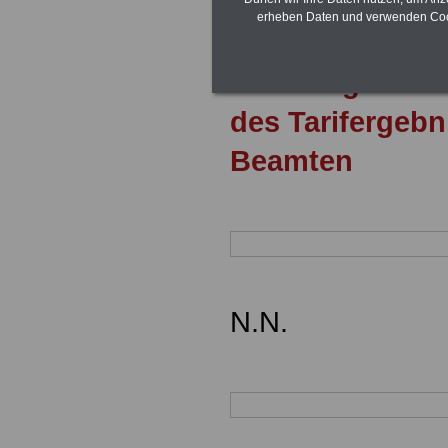
erheben Daten und verwenden Cook
20.03.2024
Hess
unverzügliche 
des
Tarifergebn
Beamten
N.N.