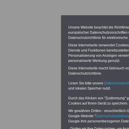
27.02.2026
Aktu
Tarifrunde 2026
Unsere Website beachtet die Richtlini
europäischer Datenschutzvorschrifte
Datenschutzrichtlinie für elektronisch
Landes Hessen
Diese Internetseite verwendet Cookie
Dienste und Funktionen bereitzustell
Personalisierung von Anzeigen verwende
personalisierte Werbung genutzt.
Diese Internetseite macht Gebrauch von
01.12.2025
Meld
Datenschutzrichtlinie.
Schmitt ist neu
Lesen Sie bitte unsere
Datenschutzrich
und lokalen Speicher nutzt.
Beamtenpolitik
Durch das Klicken von "Zustimmung" geb
Cookies auf Ihrem Gerät zu speichern.
und tarifunion
Wir gewähren Dritten - einschließlich Go
Google-Website "
Datenschutzerkläru
Google ihre personenbezogenen Date
Dürfen wir Ihre Daten nutzen, um Anz