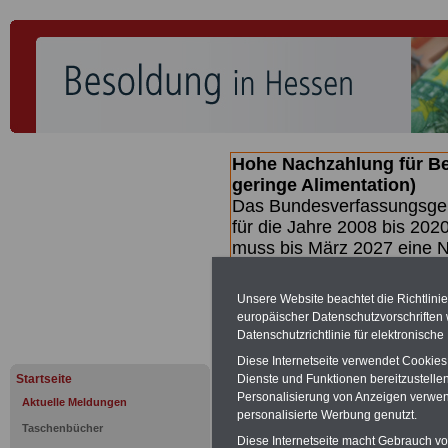
Hohe Nachzahlung für B
geringe Alimentation)
Das Bundesverfassungsgeri
für die Jahre 2008 bis 2020
muss bis
März 2027 eine N
die zun hohen Nachzahlun
(Beamte & Ruhestandsbea
Unsere Website beachtet die Richtlini
geben (Medienberichten z
europäischer Datenschutzvorschrifte
mind.
3.000 und 13.000 E
Datenschutzrichtlinie für elektronisch
hierzu eine Broschüre her
Diese Internetseite verwendet Cookie
des Gesetzentwurfs der Bu
Startseite
Dienste und Funktionen bereitzustell
(wahrscheinlich im Quarta
Personalisierung von Anzeigen verwende
Aktuelle Meldungen
Broschüre
.
personalisierte Werbung genutzt.
Taschenbücher
Diese Internetseite macht Gebrauch von