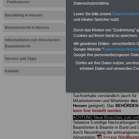
Publikationen
Datenschutzrichtlinie.
Meldung fü
Lesen Sie bitte unsere
Datenschutzrich
Besoldung in Hessen
und lokalen Speicher nutzt.
öffentliche
Beamtenrecht in Hessen
Durch das Klicken von "Zustimmung" geb
Gewerksch
Cookies auf Ihrem Gerät zu speichern.
Informationen zum Hessischen
Wir gewähren Dritten - einschließlich Go
Beamtenrecht
Stellen an
Google-Website "
Datenschutzerkläru
Google ihre personenbezogenen Date
Service und Tipps
Dürfen wir Ihre Daten nutzen, um Anz
BEHÖRDEN-ABO
mit drei Ratgebern
erheben Daten und verwenden Cook
25,00 Euro: Wissenswertes für Bea
Kontakt
und Beamte, Beamten-versorgungsr
(Bund/Länder) sowie Beihilferecht i
Ländern. Alle drei Ratgeber sind über
gegliedert und erläutern auch kompliz
Sachverhalte verständlich (auch für
Mitarbeiterinnen und Mitarbeiter
des 
Hessen
geeignet).
Das
BEHÖRDEN
kann hier bestellt werden
ACHTUNG Neue Broschüre zum vorb
Teilweise 5-stellige Nachzahlungen f
Beamtinnen & Beamte in Bund und 
durch Neuordnung der amtsangeme
Alimentation
>>>zur (Vor)Beste