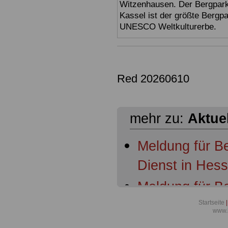
Witzenhausen. Der Bergpark
Kassel ist der größte Bergp
UNESCO Weltkulturerbe.
Red 20260610
mehr zu:
Aktue
Meldung für B
Dienst in Hes
Meldung für B
Dienst in Hess
Startseite
|
www.
Ruhestandsbe