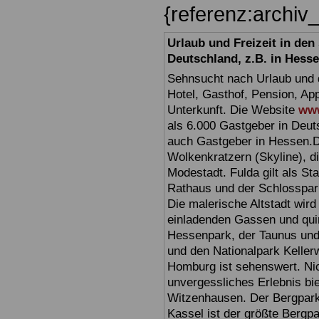
{referenz:archi
Urlaub und Freizeit in de
Deutschland, z.B. in Hess
Sehnsucht nach Urlaub und d
Hotel, Gasthof, Pension, Ap
Unterkunft. Die Website
www
als 6.000 Gastgeber in Deuts
auch Gastgeber in Hessen.D
Wolkenkratzern (Skyline), d
Modestadt. Fulda gilt als St
Rathaus und der Schlosspark 
Die malerische Altstadt wir
einladenden Gassen und quir
Hessenpark, der Taunus und 
und den Nationalpark Keller
Homburg ist sehenswert. Ni
unvergessliches Erlebnis bi
Witzenhausen. Der Bergpark
Kassel ist der größte Bergp