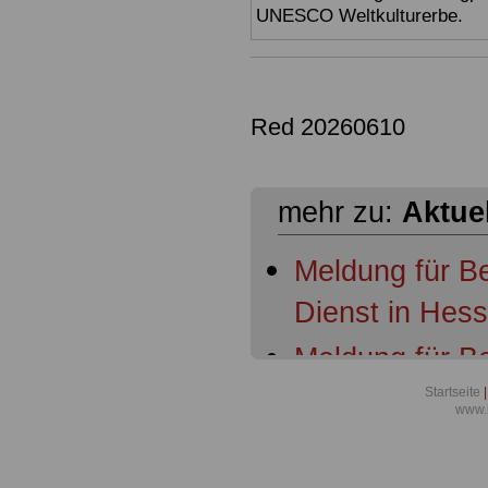
UNESCO Weltkulturerbe.
Red 20260610
mehr zu:
Aktue
Meldung für B
Dienst in Hes
Meldung für B
Dienst in Hess
Startseite
|
www.
Ruhestandsbe