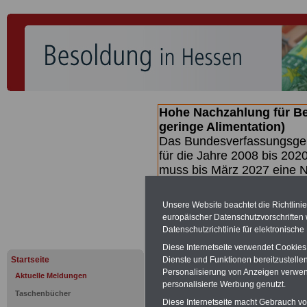
Hohe Nachzahlung für B
geringe Alimentation)
Das Bundesverfassungsgeri
für die Jahre 2008 bis 2020
muss bis
März 2027 eine N
die zun hohen Nachzahlun
(Beamte & Ruhestandsbea
Unsere Website beachtet die Richtlini
geben (Medienberichten z
europäischer Datenschutzvorschrifte
mind.
3.000 und 13.000 E
Datenschutzrichtlinie für elektronisch
hierzu eine Broschüre her
Diese Internetseite verwendet Cookie
des Gesetzentwurfs der Bu
Startseite
Dienste und Funktionen bereitzustell
(wahrscheinlich im Quarta
Personalisierung von Anzeigen verwende
Aktuelle Meldungen
Broschüre
.
personalisierte Werbung genutzt.
Taschenbücher
Diese Internetseite macht Gebrauch von