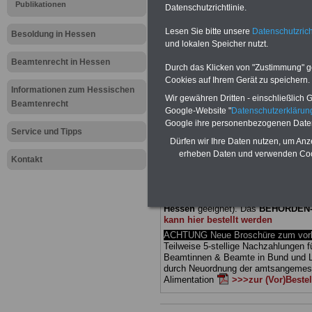
Publikationen
Datenschutzrichtlinie.
Meldung fü
Lesen Sie bitte unsere
Datenschutzrich
Besoldung in Hessen
und lokalen Speicher nutzt.
öffentliche
Beamtenrecht in Hessen
Durch das Klicken von "Zustimmung" geb
Soziales G
Cookies auf Ihrem Gerät zu speichern.
Informationen zum Hessischen
Wir gewähren Dritten - einschließlich Go
Beamtenrecht
Google-Website "
Datenschutzerkläru
BEHÖRDEN-ABO
mit drei Ratgebern
Google ihre personenbezogenen Date
25,00 Euro: Wissenswertes für Bea
Service und Tipps
Dürfen wir Ihre Daten nutzen, um Anz
und Beamte, Beamten-versorgungsr
(Bund/Länder) sowie Beihilferecht i
erheben Daten und verwenden Cook
Kontakt
Ländern. Alle drei Ratgeber sind über
gegliedert und erläutern auch kompliz
Sachverhalte verständlich (auch für
Mitarbeiterinnen und Mitarbeiter
des 
Hessen
geeignet).
Das
BEHÖRDEN
kann hier bestellt werden
ACHTUNG Neue Broschüre zum vorb
Teilweise 5-stellige Nachzahlungen f
Beamtinnen & Beamte in Bund und 
durch Neuordnung der amtsangeme
Alimentation
>>>zur (Vor)Beste