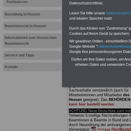
Publikationen
Datenschutzrichtlinie.
Meldung fü
Lesen Sie bitte unsere
Datenschutzrich
Besoldung in Hessen
und lokalen Speicher nutzt.
öffentliche
Beamtenrecht in Hessen
Durch das Klicken von "Zustimmung" geb
Hessisches
Cookies auf Ihrem Gerät zu speichern.
Informationen zum Hessischen
Wir gewähren Dritten - einschließlich Go
Beamtenrecht
Konjunktu
Google-Website "
Datenschutzerkläru
Google ihre personenbezogenen Date
Service und Tipps
Dürfen wir Ihre Daten nutzen, um Anz
BEHÖRDEN-ABO
mit drei Ratgebern
erheben Daten und verwenden Cook
25,00 Euro: Wissenswertes für Bea
Kontakt
und Beamte, Beamten-versorgungsr
(Bund/Länder) sowie Beihilferecht i
Ländern. Alle drei Ratgeber sind über
gegliedert und erläutern auch kompliz
Sachverhalte verständlich (auch für
Mitarbeiterinnen und Mitarbeiter
des 
Hessen
geeignet).
Das
BEHÖRDEN
kann hier bestellt werden
ACHTUNG Neue Broschüre zum vorb
Teilweise 5-stellige Nachzahlungen f
Beamtinnen & Beamte in Bund und 
durch Neuordnung der amtsangeme
Alimentation
>>>zur (Vor)Beste