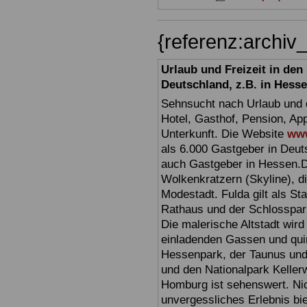
{referenz:archi
Urlaub und Freizeit in de
Deutschland, z.B. in Hess
Sehnsucht nach Urlaub und d
Hotel, Gasthof, Pension, Ap
Unterkunft. Die Website
www
als 6.000 Gastgeber in Deuts
auch Gastgeber in Hessen.D
Wolkenkratzern (Skyline), d
Modestadt. Fulda gilt als St
Rathaus und der Schlosspark 
Die malerische Altstadt wir
einladenden Gassen und quir
Hessenpark, der Taunus und 
und den Nationalpark Keller
Homburg ist sehenswert. Ni
unvergessliches Erlebnis bi