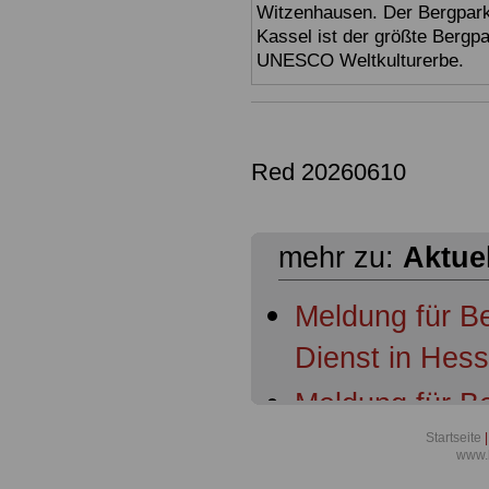
Witzenhausen. Der Bergpark
Kassel ist der größte Bergp
UNESCO Weltkulturerbe.
Red 20260610
mehr zu:
Aktue
Meldung für B
Dienst in Hes
Meldung für B
Dienst in Hess
Startseite
|
www.