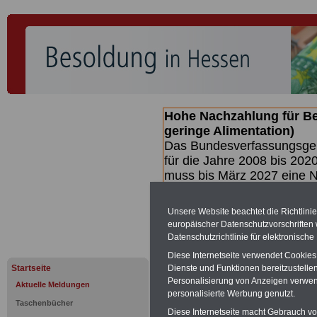
Hohe Nachzahlung für B
geringe Alimentation)
Das Bundesverfassungsgeri
für die Jahre 2008 bis 2020
muss bis
März 2027 eine N
die zun hohen Nachzahlun
(Beamte & Ruhestandsbea
Unsere Website beachtet die Richtlini
geben (Medienberichten z
europäischer Datenschutzvorschrifte
mind.
3.000 und 13.000 E
Datenschutzrichtlinie für elektronisch
hierzu eine Broschüre her
Diese Internetseite verwendet Cookie
des Gesetzentwurfs der Bu
Startseite
Dienste und Funktionen bereitzustell
(wahrscheinlich im Quarta
Personalisierung von Anzeigen verwende
Aktuelle Meldungen
Broschüre
.
personalisierte Werbung genutzt.
Taschenbücher
Diese Internetseite macht Gebrauch von