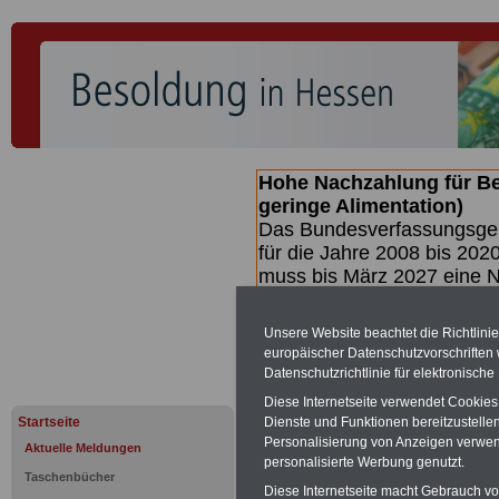
Hohe Nachzahlung für B
geringe Alimentation)
Das Bundesverfassungsgeri
für die Jahre 2008 bis 2020
muss bis
März 2027 eine N
die zun hohen Nachzahlun
(Beamte & Ruhestandsbea
Unsere Website beachtet die Richtlini
geben (Medienberichten z
europäischer Datenschutzvorschrifte
mind.
3.000 und 13.000 E
Datenschutzrichtlinie für elektronisch
hierzu eine Broschüre her
Diese Internetseite verwendet Cookie
des Gesetzentwurfs der Bu
Startseite
Dienste und Funktionen bereitzustell
(wahrscheinlich im Quarta
Personalisierung von Anzeigen verwende
Aktuelle Meldungen
Broschüre
.
personalisierte Werbung genutzt.
Taschenbücher
Diese Internetseite macht Gebrauch von