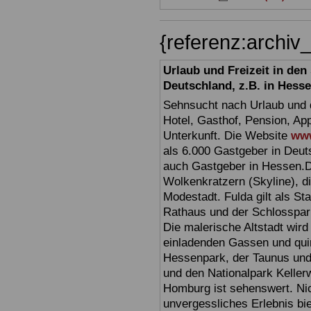
{referenz:archi
Urlaub und Freizeit in de
Deutschland, z.B. in Hess
Sehnsucht nach Urlaub und d
Hotel, Gasthof, Pension, Ap
Unterkunft. Die Website
www
als 6.000 Gastgeber in Deuts
auch Gastgeber in Hessen.D
Wolkenkratzern (Skyline), d
Modestadt. Fulda gilt als St
Rathaus und der Schlosspark 
Die malerische Altstadt wir
einladenden Gassen und quir
Hessenpark, der Taunus und 
und den Nationalpark Keller
Homburg ist sehenswert. Ni
unvergessliches Erlebnis bi