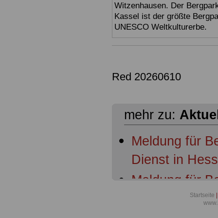
Witzenhausen. Der Bergpark
Kassel ist der größte Bergp
UNESCO Weltkulturerbe.
Red 20260610
mehr zu:
Aktue
Meldung für B
Dienst in Hes
Meldung für B
Dienst in Hess
Startseite
|
www.