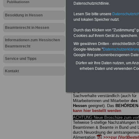
Publikationen
Datenschutzrichtlinie.
Meldung fü
Lesen Sie bitte unsere
Datenschutzrich
Besoldung in Hessen
und lokalen Speicher nutzt.
öffentliche
Beamtenrecht in Hessen
Durch das Klicken von "Zustimmung" geb
Ministerprä
Cookies auf Ihrem Gerät zu speichern.
Informationen zum Hessischen
Wir gewähren Dritten - einschließlich Go
Beamtenrecht
gegen Verf
Google-Website "
Datenschutzerkläru
Google ihre personenbezogenen Date
Service und Tipps
Dürfen wir Ihre Daten nutzen, um Anz
BEHÖRDEN-ABO
mit drei Ratgebern
erheben Daten und verwenden Cook
25,00 Euro: Wissenswertes für Bea
Kontakt
und Beamte, Beamten-versorgungsr
(Bund/Länder) sowie Beihilferecht i
Ländern. Alle drei Ratgeber sind über
gegliedert und erläutern auch kompliz
Sachverhalte verständlich (auch für
Mitarbeiterinnen und Mitarbeiter
des 
Hessen
geeignet).
Das
BEHÖRDEN
kann hier bestellt werden
ACHTUNG Neue Broschüre zum vorb
Teilweise 5-stellige Nachzahlungen f
Beamtinnen & Beamte in Bund und 
durch Neuordnung der amtsangeme
Alimentation
>>>zur (Vor)Beste