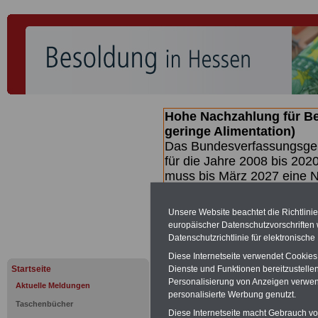
Hohe Nachzahlung für B
geringe Alimentation)
Das Bundesverfassungsgeri
für die Jahre 2008 bis 2020
muss bis
März 2027 eine N
die zun hohen Nachzahlun
(Beamte & Ruhestandsbea
Unsere Website beachtet die Richtlini
geben (Medienberichten z
europäischer Datenschutzvorschrifte
mind.
3.000 und 13.000 E
Datenschutzrichtlinie für elektronisch
hierzu eine Broschüre her
Diese Internetseite verwendet Cookie
des Gesetzentwurfs der Bu
Startseite
Dienste und Funktionen bereitzustell
(wahrscheinlich im Quarta
Personalisierung von Anzeigen verwende
Aktuelle Meldungen
Broschüre
.
personalisierte Werbung genutzt.
Taschenbücher
Diese Internetseite macht Gebrauch von