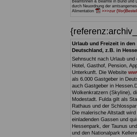
Beamtinnen & Beamte in Bund und 
durch Neuordnung der amtsangeme
Alimentation
>>>zur (Vor)Beste
{referenz:archi
Urlaub und Freizeit in de
Deutschland, z.B. in Hess
Sehnsucht nach Urlaub und d
Hotel, Gasthof, Pension, Ap
Unterkunft. Die Website
www
als 6.000 Gastgeber in Deuts
auch Gastgeber in Hessen.D
Wolkenkratzern (Skyline), d
Modestadt. Fulda gilt als St
Rathaus und der Schlosspark 
Die malerische Altstadt wir
einladenden Gassen und quir
Hessenpark, der Taunus und 
und den Nationalpark Keller