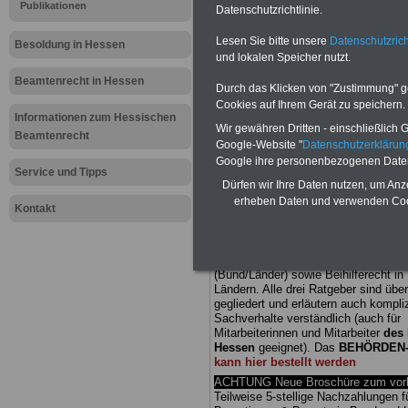
Publikationen
Datenschutzrichtlinie.
Meldung fü
Lesen Sie bitte unsere
Datenschutzrich
Besoldung in Hessen
und lokalen Speicher nutzt.
öffentliche
Beamtenrecht in Hessen
Durch das Klicken von "Zustimmung" geb
Ergebnisse
Cookies auf Ihrem Gerät zu speichern.
Informationen zum Hessischen
Wir gewähren Dritten - einschließlich Go
Beamtenrecht
Beschäftig
Google-Website "
Datenschutzerkläru
Google ihre personenbezogenen Date
Service und Tipps
Arbeitszeit
Dürfen wir Ihre Daten nutzen, um Anz
erheben Daten und verwenden Cook
Kontakt
BEHÖRDEN-ABO
mit drei Ratgebern
25,00 Euro: Wissenswertes für Bea
und Beamte, Beamten-versorgungsr
(Bund/Länder) sowie Beihilferecht i
Ländern. Alle drei Ratgeber sind über
gegliedert und erläutern auch kompliz
Sachverhalte verständlich (auch für
Mitarbeiterinnen und Mitarbeiter
des 
Hessen
geeignet).
Das
BEHÖRDEN
kann hier bestellt werden
ACHTUNG Neue Broschüre zum vorb
Teilweise 5-stellige Nachzahlungen f