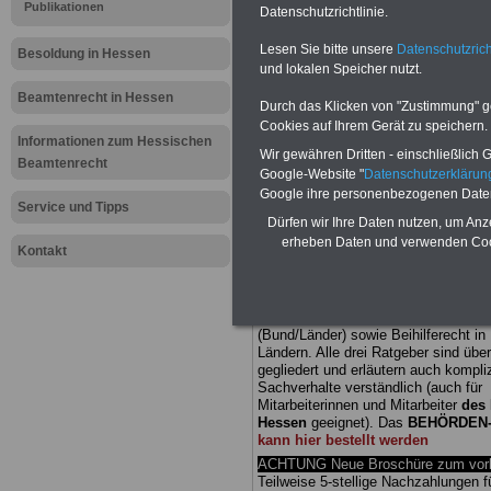
Publikationen
Datenschutzrichtlinie.
Meldung fü
Lesen Sie bitte unsere
Datenschutzrich
Besoldung in Hessen
und lokalen Speicher nutzt.
öffentliche
Beamtenrecht in Hessen
Durch das Klicken von "Zustimmung" geb
Keine gener
Cookies auf Ihrem Gerät zu speichern.
Informationen zum Hessischen
Wir gewähren Dritten - einschließlich Go
Beamtenrecht
Kürzungen
Google-Website "
Datenschutzerkläru
Google ihre personenbezogenen Date
Service und Tipps
Dürfen wir Ihre Daten nutzen, um Anz
erheben Daten und verwenden Cook
Kontakt
BEHÖRDEN-ABO
mit drei Ratgebern
25,00 Euro: Wissenswertes für Bea
und Beamte, Beamten-versorgungsr
(Bund/Länder) sowie Beihilferecht i
Ländern. Alle drei Ratgeber sind über
gegliedert und erläutern auch kompliz
Sachverhalte verständlich (auch für
Mitarbeiterinnen und Mitarbeiter
des 
Hessen
geeignet).
Das
BEHÖRDEN
kann hier bestellt werden
ACHTUNG Neue Broschüre zum vorb
Teilweise 5-stellige Nachzahlungen f