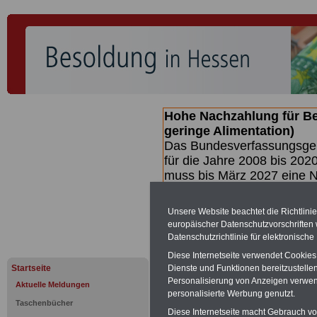
Hohe Nachzahlung für B
geringe Alimentation)
Das Bundesverfassungsgeri
für die Jahre 2008 bis 2020
muss bis
März 2027 eine N
die zun hohen Nachzahlun
(Beamte & Ruhestandsbea
Unsere Website beachtet die Richtlini
geben (Medienberichten z
europäischer Datenschutzvorschrifte
mind.
3.000 und 13.000 E
Datenschutzrichtlinie für elektronisch
hierzu eine Broschüre her
Diese Internetseite verwendet Cookie
des Gesetzentwurfs der Bu
Startseite
Dienste und Funktionen bereitzustell
(wahrscheinlich im Quarta
Personalisierung von Anzeigen verwende
Aktuelle Meldungen
Broschüre
.
personalisierte Werbung genutzt.
Taschenbücher
Diese Internetseite macht Gebrauch von