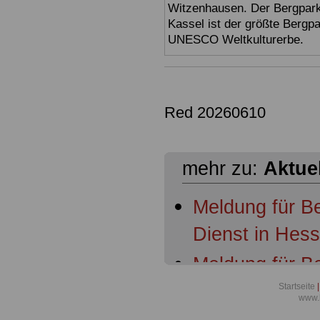
Witzenhausen. Der Bergpark
Kassel ist der größte Bergp
UNESCO Weltkulturerbe.
Red 20260610
mehr zu:
Aktue
Meldung für B
Dienst in Hes
Meldung für B
Dienst in Hess
Startseite
|
www.