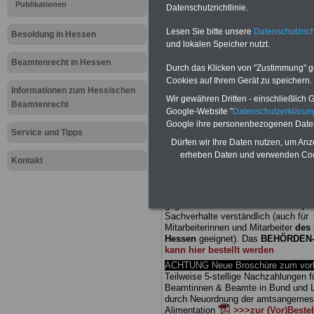
Publikationen
Datenschutzrichtlinie.
Meldung fü
Lesen Sie bitte unsere
Datenschutzrich
Besoldung in Hessen
und lokalen Speicher nutzt.
öffentliche
Beamtenrecht in Hessen
Durch das Klicken von "Zustimmung" geb
Land will fa
Cookies auf Ihrem Gerät zu speichern.
Informationen zum Hessischen
Wir gewähren Dritten - einschließlich Go
Beamtenrecht
sparen
Google-Website "
Datenschutzerkläru
Google ihre personenbezogenen Date
Service und Tipps
Dürfen wir Ihre Daten nutzen, um Anz
BEHÖRDEN-ABO
mit drei Ratgebern
erheben Daten und verwenden Cook
25,00 Euro: Wissenswertes für Bea
Kontakt
und Beamte, Beamten-versorgungsr
(Bund/Länder) sowie Beihilferecht i
Ländern. Alle drei Ratgeber sind über
gegliedert und erläutern auch kompliz
Sachverhalte verständlich (auch für
Mitarbeiterinnen und Mitarbeiter
des 
Hessen
geeignet).
Das
BEHÖRDEN
kann hier bestellt werden
ACHTUNG Neue Broschüre zum vorb
Teilweise 5-stellige Nachzahlungen f
Beamtinnen & Beamte in Bund und 
durch Neuordnung der amtsangeme
Alimentation
>>>zur (Vor)Beste