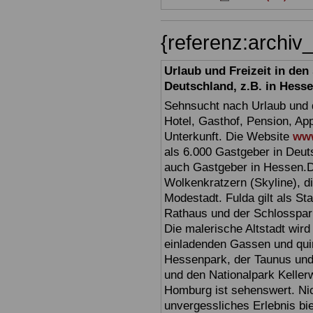
{referenz:archi
Urlaub und Freizeit in de
Deutschland, z.B. in Hess
Sehnsucht nach Urlaub und d
Hotel, Gasthof, Pension, Ap
Unterkunft. Die Website
www
als 6.000 Gastgeber in Deuts
auch Gastgeber in Hessen.D
Wolkenkratzern (Skyline), d
Modestadt. Fulda gilt als St
Rathaus und der Schlosspark 
Die malerische Altstadt wir
einladenden Gassen und quir
Hessenpark, der Taunus und 
und den Nationalpark Keller
Homburg ist sehenswert. Ni
unvergessliches Erlebnis bi