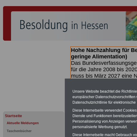
Hohe Nachzahlung für B
geringe Alimentation)
Das Bundesverfassungsgeri
für die Jahre 2008 bis 2020
muss bis
März 2027 eine N
die zun hohen Nachzahlun
(Beamte & Ruhestandsbea
Unsere Website beachtet die Richtlini
geben (Medienberichten z
europäischer Datenschutzvorschrifte
mind.
3.000 und 13.000 E
Datenschutzrichtlinie für elektronisch
hierzu eine Broschüre her
Diese Internetseite verwendet Cookie
des Gesetzentwurfs der Bu
Startseite
Dienste und Funktionen bereitzustell
(wahrscheinlich im Quarta
Personalisierung von Anzeigen verwende
Aktuelle Meldungen
Broschüre
.
personalisierte Werbung genutzt.
Taschenbücher
Diese Internetseite macht Gebrauch von